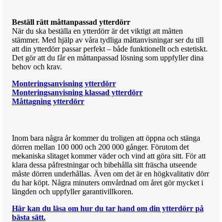
Beställ rätt måttanpassad ytterdörr
När du ska beställa en ytterdörr är det viktigt att måtten
stämmer. Med hjälp av våra tydliga måttanvisningar ser du till
att din ytterdörr passar perfekt – både funktionellt och estetiskt.
Det gör att du får en måttanpassad lösning som uppfyller dina
behov och krav.
Monteringsanvisning ytterdörr
Monteringsanvisning klassad ytterdörr
Måttagning ytterdörr
Inom bara några år kommer du troligen att öppna och stänga
dörren mellan 100 000 och 200 000 gånger. Förutom det
mekaniska slitaget kommer väder och vind att göra sitt. För att
klara dessa påfrestningar och bibehålla sitt fräscha utseende
måste dörren underhållas. Även om det är en högkvalitativ dörr
du har köpt. Några minuters omvårdnad om året gör mycket i
längden och uppfyller garantivillkoren.
Här kan du läsa om hur du tar hand om din ytterdörr på
bästa sätt.