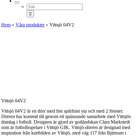
Sök
efter:
Hem
»
Våra produkter
»
Vittsjö 04V2
Vittsjö 04V2
Vittsjö 04V2 år en dörr med fint spårfräst yta och med 2 fönster.
Dörren har kommit till genom ett spännande samarbete med Vittsjös
damlag i fotboll. Designen är gjord av gotländskan Clara Markstedt
som är fotbollsspelare i Vittsjö GIK. Vittsjö-dörren är designad med
inspiration från kartbilden av Vittsjö, med väg 117 från Bjärnum i