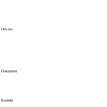
Garageportar
Över- & sidoljus
Handtag & Lås
Tillbehör
Om oss
Nyheter
Vår affärsidé
Certifiering & märkning
Kvalitetspolicy
Miljöpolicy
Integritetspolicy
Cookiepolicy
Dokument
Köp & leveransvillkor
Garantier
Reklamation
Certifiering & prestanda
Kontakt