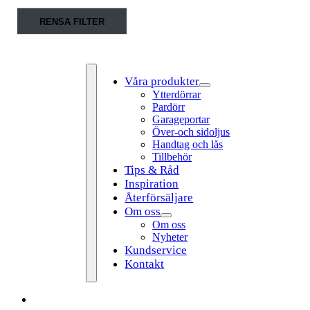
Fortsätt
RENSA FILTER
till
innehållet
Våra produkter
Ytterdörrar
Pardörr
Garageportar
Över-och sidoljus
Handtag och lås
Tillbehör
Tips & Råd
Toggle
Inspiration
Navigation
Återförsäljare
Om oss
Om oss
Nyheter
Kundservice
Kontakt