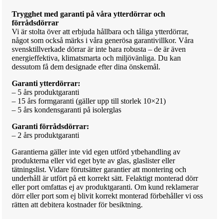
Trygghet med garanti på våra ytterdörrar och
förrådsdörrar
Vi är stolta över att erbjuda hållbara och tåliga ytterdörrar,
något som också märks i våra generösa garantivillkor. Våra
svensktillverkade dörrar är inte bara robusta – de är även
energieffektiva, klimatsmarta och miljövänliga. Du kan
dessutom få dem designade efter dina önskemål.
Garanti ytterdörrar:
– 5 års produktgaranti
– 15 års formgaranti (gäller upp till storlek 10×21)
– 5 års kondensgaranti på isolerglas
Garanti förrådsdörrar:
– 2 års produktgaranti
Garantierna gäller inte vid egen utförd ytbehandling av
produkterna eller vid eget byte av glas, glaslister eller
tätningslist. Vidare förutsätter garantier att montering och
underhåll är utfört på ett korrekt sätt. Felaktigt monterad dörr
eller port omfattas ej av produktgaranti. Om kund reklamerar
dörr eller port som ej blivit korrekt monterad förbehåller vi oss
rätten att debitera kostnader för besiktning.