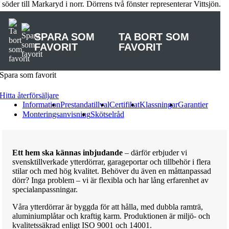
söder till Markaryd i norr. Dörrens två fönster representerar Vittsjön.
SPARA SOM
TA BORT SOM
FAVORIT
FAVORIT
Spara som favorit
Hitta återförsäljare
Information
Prestandatillval
Certifikat
Klassningar
Garantier
Monteringsanvisning
Skötselråd
Ett hem ska kännas inbjudande
– därför erbjuder vi
svensktillverkade ytterdörrar, garageportar och tillbehör i flera
stilar och med hög kvalitet. Behöver du även en måttanpassad
dörr? Inga problem – vi är flexibla och har lång erfarenhet av
specialanpassningar.
Våra ytterdörrar är byggda för att hålla, med dubbla ramträ,
aluminiumplåtar och kraftig karm. Produktionen är miljö- och
kvalitetssäkrad enligt ISO 9001 och 14001.