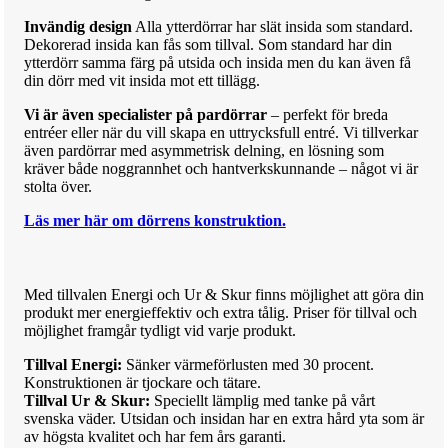
Invändig design
Alla ytterdörrar har slät insida som standard.
Dekorerad insida kan fås som tillval. Som standard har din
ytterdörr samma färg på utsida och insida men du kan även få
din dörr med vit insida mot ett tillägg.
Vi är även specialister på pardörrar
– perfekt för breda
entréer eller när du vill skapa en uttrycksfull entré. Vi tillverkar
även pardörrar med asymmetrisk delning, en lösning som
kräver både noggrannhet och hantverkskunnande – något vi är
stolta över.
Läs mer här om dörrens konstruktion.
Med till
va
len Energi och Ur & Skur finns möjlighet att göra din
produkt mer
ene
rg
i
effektiv och extra tålig.
Priser för till
va
l och
möjlighet framgår tydligt vid varje produkt.
Tillval Energi:
Sänker värmeförlusten med 30 procent.
Konstruktionen är tjockare och tätare.
Tillval Ur & Skur:
Speciellt lämplig med tanke på vårt
svenska väder. Utsidan och insidan har en extra hård yta som är
av högsta kvalitet och har fem års garanti.