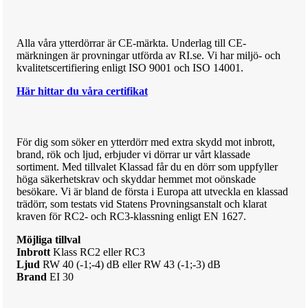
Alla våra ytterdörrar är CE-märkta. Underlag till CE-
märkningen är provningar utförda av RI.se. Vi har miljö- och
kvalitetscertifiering enligt ISO 9001 och ISO 14001.
Här hittar du våra certifikat
För dig som söker en ytterdörr med extra skydd mot inbrott,
brand, rök och ljud, erbjuder vi dörrar ur vårt klassade
sortiment. Med tillvalet Klassad får du en dörr som uppfyller
höga säkerhetskrav och skyddar hemmet mot oönskade
besökare.
Vi är bland de första i Europa att utveckla en klassad
trädörr, som testats vid Statens Provningsanstalt och klarat
kraven för RC2- och RC3-klassning enligt EN 1627.
Möjliga tillval
Inbrott
Klass RC2 eller RC3
Ljud
RW 40 (-1;-4) dB eller RW 43 (-1;-3) dB
Brand
EI 30