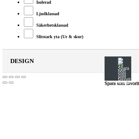
Isolerad
Ljudklassad
Säkerhetsklassad
Slitstark yta (Ur & skur)
DESIGN
Spara som favorit
Spara som favorit
Spara som favorit
Till
toppen