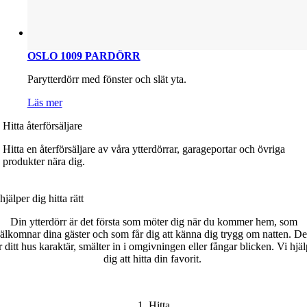
OSLO 1009 PARDÖRR
Parytterdörr med fönster och slät yta.
Läs mer
Hitta återförsäljare
Hitta en återförsäljare av våra ytterdörrar, garageportar och övriga
produkter nära dig.
hjälper dig h
itta
rätt
Din ytterdörr är det första som möter dig när du kommer hem, som
älkomnar dina gäster och som får dig att känna dig trygg om natten. D
r ditt
hus karaktär
, smälter in i omgivningen eller fångar blicken.
Vi hjäl
dig att hitta din favorit
.
1. Hitta