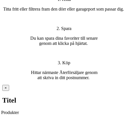
T
itta
fritt
eller filtrera fram den dörr eller garageport som passar
di
g.
2. Spara
Du kan s
para dina favoriter
till senare
genom att klicka på hjärtat
.
3. Köp
H
ittar
närmaste Återförsäljare
genom
att
skriva in ditt postnummer
.
Stäng
×
snabbvy
av
Titel
produkten
Produkter
Ytterdörrar
Pardörrar