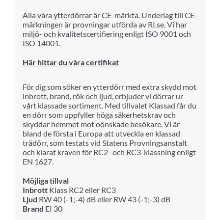
Alla våra ytterdörrar är CE-märkta. Underlag till CE-
märkningen är provningar utförda av RI.se. Vi har
miljö- och kvalitetscertifiering enligt ISO 9001 och
ISO 14001.
Här hittar du våra certifikat
För dig som söker en ytterdörr med extra skydd mot
inbrott, brand, rök och ljud, erbjuder vi dörrar ur
vårt klassade sortiment. Med tillvalet Klassad får du
en dörr som uppfyller höga säkerhetskrav och
skyddar hemmet mot oönskade besökare.
Vi är
bland de första i Europa att utveckla en klassad
trädörr, som testats vid Statens Provningsanstalt
och klarat kraven för RC2- och RC3-klassning enligt
EN 1627.
Möjliga tillval
Inbrott
Klass RC2 eller RC3
Ljud
RW 40 (-1;-4) dB eller RW 43 (-1;-3) dB
Brand
EI 30