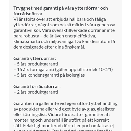
Trygghet med garanti på våra ytterdörrar och
förrådsdörrar
Vi är stolta över att erbjuda hållbara och tåliga
ytterdörrar, något som också märks i våra generösa
garantivillkor. Våra svensktillverkade dörrar är inte
bara robusta – de är även energieffektiva,
klimatsmarta och miljövänliga. Du kan dessutom få
dem designade efter dina önskemål.
Garanti ytterdörrar:
– 5 års produktgaranti
– 15 års formgaranti (gäller upp till storlek 10×21)
– 5 års kondensgaranti på isolerglas
Garanti förrådsdörrar:
– 2 års produktgaranti
Garantierna gäller inte vid egen utförd ytbehandling
av produkterna eller vid eget byte av glas, glaslister
eller tätningslist. Vidare förutsätter garantier att
montering och underhåll är utfört på ett korrekt
sätt. Felaktigt monterad dörr eller port omfattas ej
av produktgaranti. Om kund reklamerar dörr eller