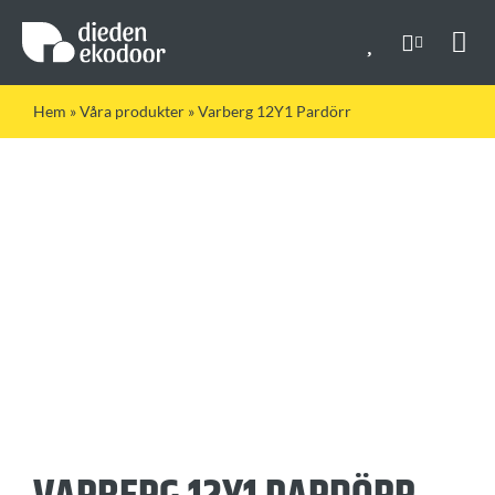
Fortsätt
till
innehållet
Togg
Navi
Hem
»
Våra produkter
»
Varberg 12Y1 Pardörr