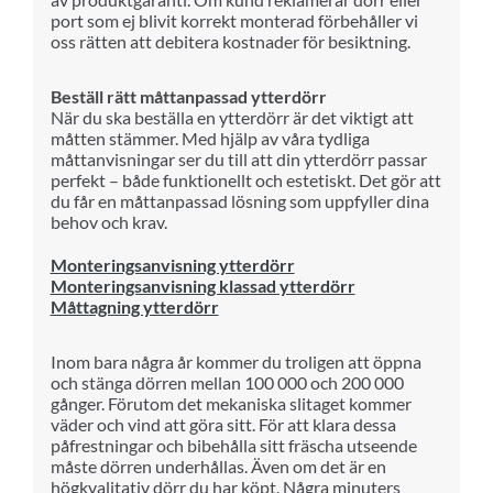
port som ej blivit korrekt monterad förbehåller vi
oss rätten att debitera kostnader för besiktning.
Beställ rätt måttanpassad ytterdörr
När du ska beställa en ytterdörr är det viktigt att
måtten stämmer. Med hjälp av våra tydliga
måttanvisningar ser du till att din ytterdörr passar
perfekt – både funktionellt och estetiskt. Det gör att
du får en måttanpassad lösning som uppfyller dina
behov och krav.
Monteringsanvisning ytterdörr
Monteringsanvisning klassad ytterdörr
Måttagning ytterdörr
Inom bara några år kommer du troligen att öppna
och stänga dörren mellan 100 000 och 200 000
gånger. Förutom det mekaniska slitaget kommer
väder och vind att göra sitt. För att klara dessa
påfrestningar och bibehålla sitt fräscha utseende
måste dörren underhållas. Även om det är en
högkvalitativ dörr du har köpt. Några minuters