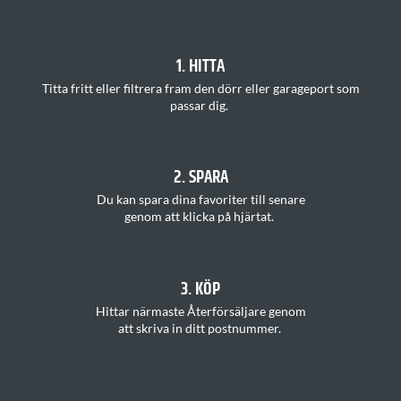
1. HITTA
T
itta
fritt
eller filtrera fram den dörr eller garageport som
passar
di
g.
2. SPARA
Du kan s
para dina favoriter
till senare
genom att klicka på hjärtat
.
3. KÖP
H
ittar
närmaste Återförsäljare
genom
att
skriva in ditt postnummer
.