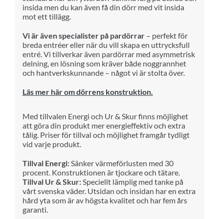
insida men du kan även få din dörr med vit insida
mot ett tillägg.
Vi är även specialister på pardörrar
– perfekt för
breda entréer eller när du vill skapa en uttrycksfull
entré. Vi tillverkar även pardörrar med asymmetrisk
delning, en lösning som kräver både noggrannhet
och hantverkskunnande – något vi är stolta över.
Läs mer här om dörrens konstruktion.
Med till
va
len Energi och Ur & Skur finns möjlighet
att göra din produkt mer
ene
rg
i
effektiv och extra
tålig.
Priser för till
va
l och möjlighet framgår tydligt
vid varje produkt.
Tillval Energi:
Sänker värmeförlusten med 30
procent. Konstruktionen är tjockare och tätare.
Tillval Ur & Skur:
Speciellt lämplig med tanke på
vårt svenska väder. Utsidan och insidan har en extra
hård yta som är av högsta kvalitet och har fem års
garanti.