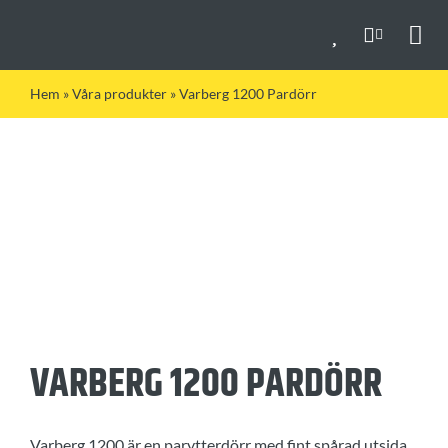
Fortsätt
till
Togg
innehållet
Navi
Hem
»
Våra produkter
»
Varberg 1200 Pardörr
VARBERG 1200 PARDÖRR
Varberg 1200 är en parytterdörr med fint spårad utsida.