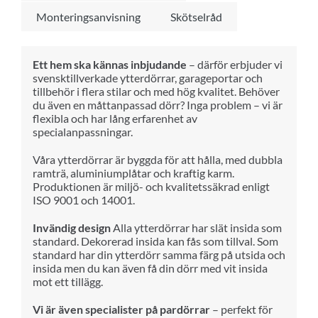
Monteringsanvisning
Skötselråd
Ett hem ska kännas inbjudande
– därför erbjuder vi
svensktillverkade ytterdörrar, garageportar och
tillbehör i flera stilar och med hög kvalitet. Behöver
du även en måttanpassad dörr? Inga problem – vi är
flexibla och har lång erfarenhet av
specialanpassningar.
Våra ytterdörrar är byggda för att hålla, med dubbla
ramträ, aluminiumplåtar och kraftig karm.
Produktionen är miljö- och kvalitetssäkrad enligt
ISO 9001 och 14001.
Invändig design
Alla ytterdörrar har slät insida som
standard. Dekorerad insida kan fås som tillval. Som
standard har din ytterdörr samma färg på utsida och
insida men du kan även få din dörr med vit insida
mot ett tillägg.
Vi är även specialister på pardörrar
– perfekt för