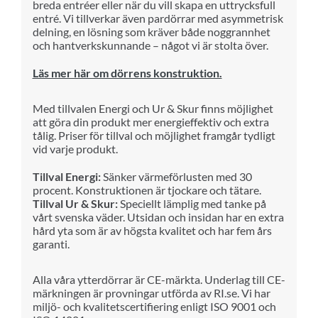
breda entréer eller när du vill skapa en uttrycksfull
entré. Vi tillverkar även pardörrar med asymmetrisk
delning, en lösning som kräver både noggrannhet
och hantverkskunnande – något vi är stolta över.
Läs mer här om dörrens konstruktion.
Med till
va
len Energi och Ur & Skur finns möjlighet
att göra din produkt mer
ene
rg
i
effektiv och extra
tålig.
Priser för till
va
l och möjlighet framgår tydligt
vid varje produkt.
Tillval Energi:
Sänker värmeförlusten med 30
procent. Konstruktionen är tjockare och tätare.
Tillval Ur & Skur:
Speciellt lämplig med tanke på
vårt svenska väder. Utsidan och insidan har en extra
hård yta som är av högsta kvalitet och har fem års
garanti.
Alla våra ytterdörrar är CE-märkta. Underlag till CE-
märkningen är provningar utförda av RI.se. Vi har
miljö- och kvalitetscertifiering enligt ISO 9001 och