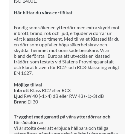
ISO 14001.
Här hittar du våra certifikat
För dig som söker en ytterdörr med extra skydd mot
inbrott, brand, rök och ljud, erbjuder vi dörrar ur
vårt klassade sortiment. Med tillvalet Klassad får du
en dörr som uppfyller höga säkerhetskrav och
skyddar hemmet mot oönskade besökare.
Vi är
bland de första i Europa att utveckla en klassad
trädörr, som testats vid Statens Provningsanstalt
och klarat kraven för RC2- och RC3-klassning enligt
EN 1627.
Möjliga tillval
Inbrott
Klass RC2 eller RC3
Ljud
RW 40 (-1;-4) dB eller RW 43 (-1;-3) dB
Brand
EI 30
Trygghet med garanti på våra ytterdörrar och
förrådsdörrar
Vi är stolta över att erbjuda hållbara och tåliga
ytterdörrar, något som också märks i våra generösa