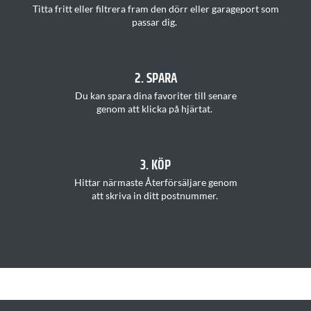
T
itta
fritt
eller filtrera fram den dörr eller garageport som
passar
di
g.
2. SPARA
Du kan s
para dina favoriter
till senare
genom att klicka på hjärtat
.
3. KÖP
H
ittar
närmaste Återförsäljare
genom
att
skriva in ditt postnummer
.