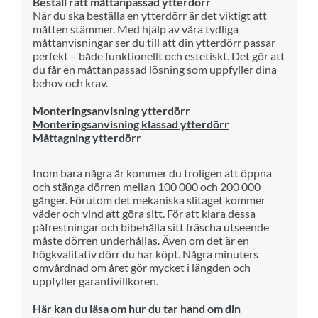
Beställ rätt måttanpassad ytterdörr
När du ska beställa en ytterdörr är det viktigt att
måtten stämmer. Med hjälp av våra tydliga
måttanvisningar ser du till att din ytterdörr passar
perfekt – både funktionellt och estetiskt. Det gör att
du får en måttanpassad lösning som uppfyller dina
behov och krav.
Monteringsanvisning ytterdörr
Monteringsanvisning klassad ytterdörr
Måttagning ytterdörr
Inom bara några år kommer du troligen att öppna
och stänga dörren mellan 100 000 och 200 000
gånger. Förutom det mekaniska slitaget kommer
väder och vind att göra sitt. För att klara dessa
påfrestningar och bibehålla sitt fräscha utseende
måste dörren underhållas. Även om det är en
högkvalitativ dörr du har köpt. Några minuters
omvårdnad om året gör mycket i längden och
uppfyller garantivillkoren.
Här kan du läsa om hur du tar hand om din