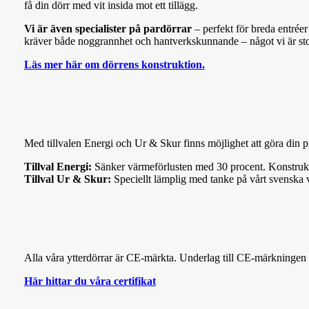
få din dörr med vit insida mot ett tillägg.
Vi är även specialister på pardörrar
– perfekt för breda entréer
kräver både noggrannhet och hantverkskunnande – något vi är sto
Läs mer här om dörrens konstruktion.
Med till
va
len Energi och Ur & Skur finns möjlighet att göra din
Tillval Energi:
Sänker värmeförlusten med 30 procent. Konstrukti
Tillval Ur & Skur:
Speciellt lämplig med tanke på vårt svenska v
Alla våra ytterdörrar är CE-märkta. Underlag till CE-märkningen ä
Här hittar du våra certifikat