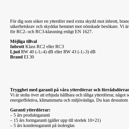
För dig som söker en ytterdörr med extra skydd mot inbrott, brand,
säkerhetskrav och skyddar hemmet mot oönskade besökare.
Vi är
för RC2- och RC3-klassning enligt EN 1627.
Möjliga tillval
Inbrott
Klass RC2 eller RC3
Ljud
RW 40 (-1;-4) dB eller RW 43 (-1;-3) dB
Brand
EI 30
Trygghet med garanti på våra ytterdörrar och förrådsdörra
Vi är stolta över att erbjuda hållbara och tåliga ytterdörrar, någo
energieffektiva, klimatsmarta och miljövänliga. Du kan dessutom
Garanti ytterdörrar:
– 5 års produktgaranti
– 15 års formgaranti (gäller upp till storlek 10×21)
– 5 års kondensgaranti på isolerglas