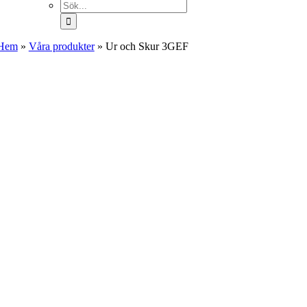
Sök
efter:
Hem
»
Våra produkter
»
Ur och Skur 3GEF