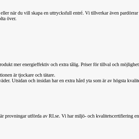
 eller när du vill skapa en uttrycksfull entré. Vi tillverkar även pardör
lta över.
 produkt mer
ene
rg
i
effektiv och extra tålig.
Priser för till
va
l och möjlighet
onen är tjockare och tätare.
äder. Utsidan och insidan har en extra hård yta som är av högsta kvalite
r provningar utförda av RI.se. Vi har miljö- och kvalitetscertifiering