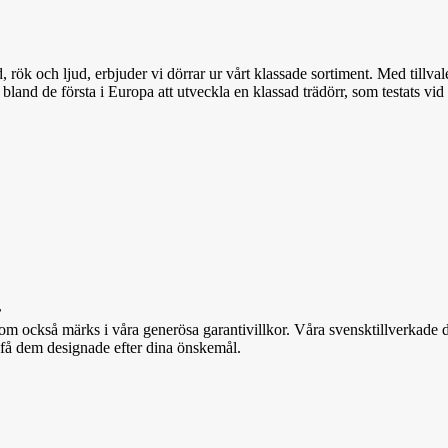
 rök och ljud, erbjuder vi dörrar ur vårt klassade sortiment. Med tillva
 bland de första i Europa att utveckla en klassad trädörr, som testats vi
r
t som också märks i våra generösa garantivillkor. Våra svensktillverkade d
 få dem designade efter dina önskemål.