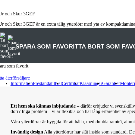
Ur och Skur 3GEF
Ur och Skur 3GEF är en extra tålig ytterdörr med yta av kompaktlaminat s
SPARA SOM FAVORIT
TA BORT SOM FAV
ara som favorit
ta återförsäljare
Information
Prestandatillval
Certifikat
Klassningar
Garantier
Monteri
Ett hem ska kännas inbjudande
– därför erbjuder vi svensktill
dörr? Inga problem – vi är flexibla och har lång erfarenhet av spe
Våra ytterdörrar är byggda för att hålla, med dubbla ramträ, alum
Invändig design
Alla ytterdörrar har slät insida som standard. D