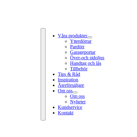
Våra produkter
Ytterdörrar
Pardörr
Garageportar
Över-och sidoljus
Handtag och lås
Tillbehör
Tips & Råd
Toggle
Inspiration
Navigation
Återförsäljare
Om oss
Om oss
Nyheter
Kundservice
Kontakt