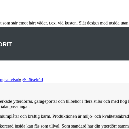
om står emot hårt väder, t.ex. vid kusten. Slät design med utsida utan 
ORIT
ngsanvisning
Skötselråd
verkade ytterdörrar, garageportar och tillbehör i flera stilar och med hö
cialanpassningar.
iniumplåtar och kraftig karm. Produktionen är miljö- och kvalitetssäkr
ekorerad insida kan fås som tillval. Som standard har din ytterdörr sam