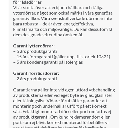
förrådsdörrar
Vi är stolta över att erbjuda hållbara och tåliga
ytterdörrar, något som också märks i våra generösa
garantivillkor. Våra svensktillverkade dörrar är inte
bara robusta – de är även energieffektiva,
klimatsmarta och miljövänliga. Du kan dessutom få
dem designade efter dina önskemål.
Garanti ytterdörrar:
– 5 års produktgaranti
– 15 års formgaranti (gäller upp till storlek 10×21)
– 5 års kondensgaranti på isolerglas
Garanti förrådsdörrar:
– 2 års produktgaranti
Garantierna gäller inte vid egen utförd ytbehandling
av produkterna eller vid eget byte av glas, glaslister
eller tätningslist. Vidare förutsätter garantier att
montering och underhåll är utfört på ett korrekt
sätt. Felaktigt monterad dörr eller port omfattas ej
av produktgaranti. Om kund reklamerar dörr eller
port som ej blivit korrekt monterad förbehåller vi
oss rätten att debitera kostnader för besiktning.