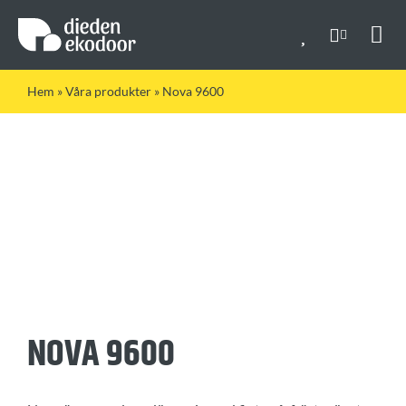
Fortsätt
till
innehållet
Togg
Navi
Hem
»
Våra produkter
»
Nova 9600
NOVA 9600