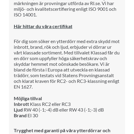
märkningen är provningar utförda av RI.se. Vi har
miljö- och kvalitetscertifiering enligt ISO 9001 och
ISO 14001.
Här hittar du våra certifikat
För dig som söker en ytterdörr med extra skydd mot
inbrott, brand, rök och ljud, erbjuder vi dörrar ur
vårt klassade sortiment. Med tillvalet Klassad får du
en dörr som uppfyller höga säkerhetskrav och
skyddar hemmet mot oönskade besökare.
Vi är
bland de första i Europa att utveckla en klassad
trädörr, som testats vid Statens Provningsanstalt
och klarat kraven för RC2- och RC3-klassning enligt
EN 1627.
Möjliga tillval
Inbrott
Klass RC2 eller RC3
Ljud
RW 40 (-1;-4) dB eller RW 43 (-1;-3) dB
Brand
EI 30
Trygghet med garanti på våra ytterdörrar och