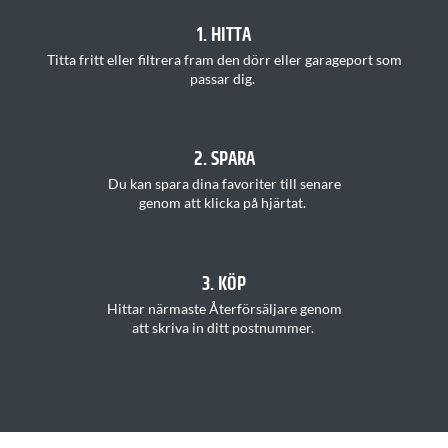
1. HITTA
T
itta
fritt
eller filtrera fram den dörr eller garageport som
passar
di
g.
2. SPARA
Du kan s
para dina favoriter
till senare
genom att klicka på hjärtat
.
3. KÖP
H
ittar
närmaste Återförsäljare
genom
att
skriva in ditt postnummer
.