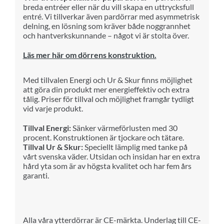
breda entréer eller när du vill skapa en uttrycksfull
entré. Vi tillverkar även pardörrar med asymmetrisk
delning, en lösning som kräver både noggrannhet
och hantverkskunnande – något vi är stolta över.
Läs mer här om dörrens konstruktion.
Med till
va
len Energi och Ur & Skur finns möjlighet
att göra din produkt mer
ene
rg
i
effektiv och extra
tålig.
Priser för till
va
l och möjlighet framgår tydligt
vid varje produkt.
Tillval Energi:
Sänker värmeförlusten med 30
procent. Konstruktionen är tjockare och tätare.
Tillval Ur & Skur:
Speciellt lämplig med tanke på
vårt svenska väder. Utsidan och insidan har en extra
hård yta som är av högsta kvalitet och har fem års
garanti.
Alla våra ytterdörrar är CE-märkta. Underlag till CE-