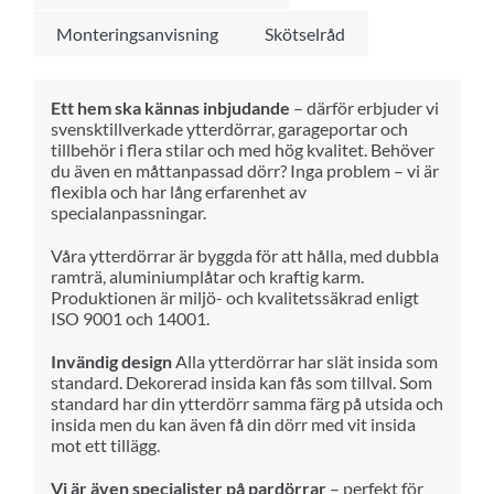
Monteringsanvisning
Skötselråd
Ett hem ska kännas inbjudande
– därför erbjuder vi
svensktillverkade ytterdörrar, garageportar och
tillbehör i flera stilar och med hög kvalitet. Behöver
du även en måttanpassad dörr? Inga problem – vi är
flexibla och har lång erfarenhet av
specialanpassningar.
Våra ytterdörrar är byggda för att hålla, med dubbla
ramträ, aluminiumplåtar och kraftig karm.
Produktionen är miljö- och kvalitetssäkrad enligt
ISO 9001 och 14001.
Invändig design
Alla ytterdörrar har slät insida som
standard. Dekorerad insida kan fås som tillval. Som
standard har din ytterdörr samma färg på utsida och
insida men du kan även få din dörr med vit insida
mot ett tillägg.
Vi är även specialister på pardörrar
– perfekt för