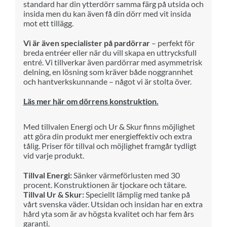
standard har din ytterdörr samma färg på utsida och
insida men du kan även få din dörr med vit insida
mot ett tillägg.
Vi är även specialister på pardörrar
– perfekt för
breda entréer eller när du vill skapa en uttrycksfull
entré. Vi tillverkar även pardörrar med asymmetrisk
delning, en lösning som kräver både noggrannhet
och hantverkskunnande – något vi är stolta över.
Läs mer här om dörrens konstruktion.
Med till
va
len Energi och Ur & Skur finns möjlighet
att göra din produkt mer
ene
rg
i
effektiv och extra
tålig.
Priser för till
va
l och möjlighet framgår tydligt
vid varje produkt.
Tillval Energi:
Sänker värmeförlusten med 30
procent. Konstruktionen är tjockare och tätare.
Tillval Ur & Skur:
Speciellt lämplig med tanke på
vårt svenska väder. Utsidan och insidan har en extra
hård yta som är av högsta kvalitet och har fem års
garanti.