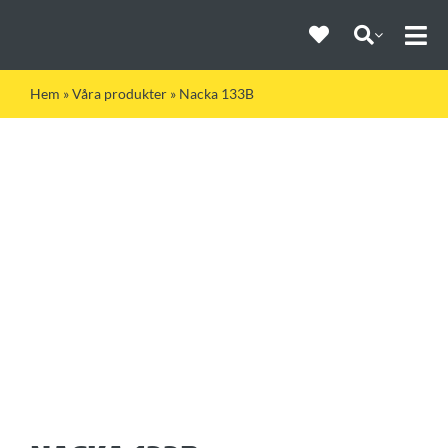
Fortsätt
till
Togg
innehållet
Navi
Hem
»
Våra produkter
»
Nacka 133B