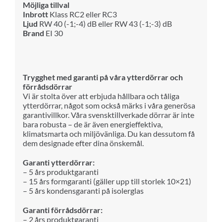
Möjliga tillval
Inbrott
Klass RC2 eller RC3
Ljud
RW 40 (-1;-4) dB eller RW 43 (-1;-3) dB
Brand
EI 30
Trygghet med garanti på våra ytterdörrar och
förrådsdörrar
Vi är stolta över att erbjuda hållbara och tåliga
ytterdörrar, något som också märks i våra generösa
garantivillkor. Våra svensktillverkade dörrar är inte
bara robusta – de är även energieffektiva,
klimatsmarta och miljövänliga. Du kan dessutom få
dem designade efter dina önskemål.
Garanti ytterdörrar:
– 5 års produktgaranti
– 15 års formgaranti (gäller upp till storlek 10×21)
– 5 års kondensgaranti på isolerglas
Garanti förrådsdörrar:
– 2 års produktgaranti