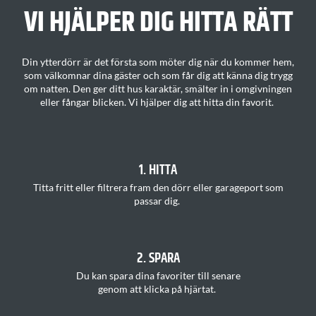
VI HJÄLPER DIG H
ITTA
RÄTT
Din ytterdörr är det första som möter dig när du kommer hem,
som välkomnar dina gäster och som får dig att känna dig trygg
om natten. Den ger ditt
hus karaktär
, smälter in i omgivningen
eller fångar blicken.
Vi hjälper dig att hitta din favorit
.
1. HITTA
T
itta
fritt
eller filtrera fram den dörr eller garageport som
passar
di
g.
2. SPARA
Du kan s
para dina favoriter
till senare
genom att klicka på hjärtat
.