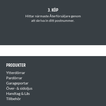
3. KÖP
H
ittar
närmaste Återförsäljare
genom
att
skriva in ditt postnummer
.
PRODUKTER
Ytterdörrar
Pardörrar
Garageportar
Över- & sidoljus
Handtag & Lås
Tillbehör