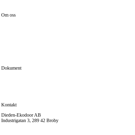
Om oss
Nyheter
Vår affärsidé
Certifiering & märkning
Kvalitetspolicy
Miljöpolicy
Integritetspolicy
Cookiepolicy
Dokument
Köp & leveransvillkor
Garantier
Reklamation
Certifiering & prestanda
Kontakt
Dieden-Ekodoor AB
Industrigatan 3, 289 42 Broby
info@dieden-ekodoor.se