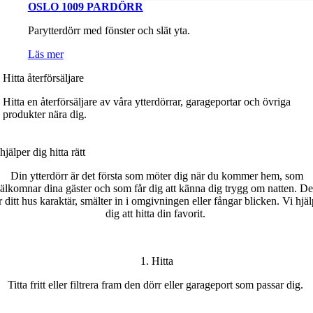
OSLO 1009 PARDÖRR
Parytterdörr med fönster och slät yta.
Läs mer
Hitta återförsäljare
Hitta en återförsäljare av våra ytterdörrar, garageportar och övriga
produkter nära dig.
hjälper dig h
itta
rätt
Din ytterdörr är det första som möter dig när du kommer hem, som
älkomnar dina gäster och som får dig att känna dig trygg om natten. D
r ditt
hus karaktär
, smälter in i omgivningen eller fångar blicken.
Vi hjäl
dig att hitta din favorit
.
1. Hitta
T
itta
fritt
eller filtrera fram den dörr eller garageport som passar
di
g.