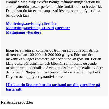
stämmer. Med hjälp av våra tydliga måttanvisningar ser du till
att din ytterdörr passar perfekt – både funktionellt och estetiskt.
Det gör att du får en måttanpassad lösning som uppfyller dina
behov och krav.
Monteringsanvisning ytterdörr
Monteringsanvisning klassad ytterdörr
Måttagning ytterdörr
Inom bara några år kommer du troligen att öppna och stänga
dörren mellan 100 000 och 200 000 gånger. Förutom det
mekaniska slitaget kommer väder och vind att göra sitt. För att
klara dessa påfrestningar och bibehålla sitt fräscha utseende
måste dörren underhållas. Även om det är en högkvalitativ dörr
du har köpt. Några minuters omvårdnad om året gör mycket i
längden och uppfyller garantivillkoren.
Här kan du läsa om hur du tar hand om din ytterdörr på
bästa sätt.
Relaterade produkter