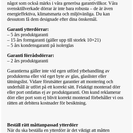
något som också märks i våra generösa garantivillkor. Våra
svensktillverkade dörrar är inte bara robusta – de är även
energieffektiva, klimatsmarta och miljövänliga. Du kan
dessutom få dem designade efter dina önskemål.
Garanti ytterdörrar:
– 5 års produktgaranti
– 15 års formgaranti (gäller upp till storlek 10×21)
– 5 års kondensgaranti på isolerglas
Garanti förrådsdörrar:
– 2 års produktgaranti
Garantierna gäller inte vid egen utförd ytbehandling av
produkterna eller vid eget byte av glas, glaslister eller
tätningslist. Vidare förutsätter garantier att montering och
underhåll är utfört på ett korrekt sätt. Felaktigt monterad dörr
eller port omfattas ej av produktgaranti. Om kund reklamerar
dörr eller port som ej blivit korrekt monterad förbehåller vi oss
rätten att debitera kostnader för besiktning.
Beställ rätt måttanpassad ytterdörr
När du ska beställa en ytterdörr är det viktigt att måtten