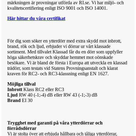
märkningen är provningar utförda av RI.se. Vi har miljö- och
kvalitetscertifiering enligt ISO 9001 och ISO 14001.
Här hittar du våra certifikat
För dig som söker en ytterdörr med extra skydd mot inbrott,
brand, rök och ljud, erbjuder vi dörrar ur vårt klassade
sortiment. Med tillvalet Klassad får du en dörr som uppfyller
höga säkerhetskrav och skyddar hemmet mot oönskade
besökare.
Vi är bland de första i Europa att utveckla en klassad
trädörr, som testats vid Statens Provningsanstalt och klarat
kraven för RC2- och RC3-klassning enligt EN 1627.
Möjliga tillval
Inbrott
Klass RC2 eller RC3
Ljud
RW 40 (-1;-4) dB eller RW 43 (-1;-3) dB
Brand
EI 30
Trygghet med garanti på våra ytterdörrar och
förrådsdörrar
Vi är stolta över att erbjuda hållbara och tåliga ytterdörrar,