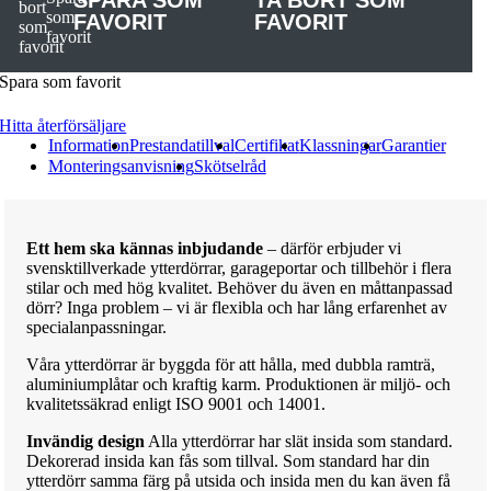
SPARA SOM
TA BORT SOM
FAVORIT
FAVORIT
Spara som favorit
Hitta återförsäljare
Information
Prestandatillval
Certifikat
Klassningar
Garantier
Monteringsanvisning
Skötselråd
Ett hem ska kännas inbjudande
– därför erbjuder vi
svensktillverkade ytterdörrar, garageportar och tillbehör i flera
stilar och med hög kvalitet. Behöver du även en måttanpassad
dörr? Inga problem – vi är flexibla och har lång erfarenhet av
specialanpassningar.
Våra ytterdörrar är byggda för att hålla, med dubbla ramträ,
aluminiumplåtar och kraftig karm. Produktionen är miljö- och
kvalitetssäkrad enligt ISO 9001 och 14001.
Invändig design
Alla ytterdörrar har slät insida som standard.
Dekorerad insida kan fås som tillval. Som standard har din
ytterdörr samma färg på utsida och insida men du kan även få