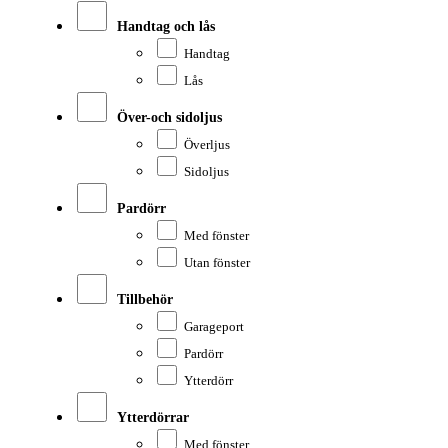
Handtag och lås
Handtag
Lås
Över-och sidoljus
Överljus
Sidoljus
Pardörr
Med fönster
Utan fönster
Tillbehör
Garageport
Pardörr
Ytterdörr
Ytterdörrar
Med fönster