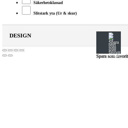
Säkerhetsklassad
Slitstark yta (Ur & skur)
DESIGN
Spara som favorit
Spara som favorit
Spara som favorit
Till
toppen