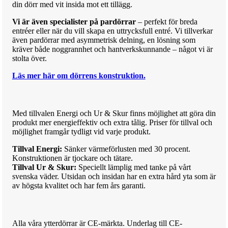
din dörr med vit insida mot ett tillägg.
Vi är även specialister på pardörrar
– perfekt för breda
entréer eller när du vill skapa en uttrycksfull entré. Vi tillverkar
även pardörrar med asymmetrisk delning, en lösning som
kräver både noggrannhet och hantverkskunnande – något vi är
stolta över.
Läs mer här om dörrens konstruktion.
Med till
va
len Energi och Ur & Skur finns möjlighet att göra din
produkt mer
ene
rg
i
effektiv och extra tålig.
Priser för till
va
l och
möjlighet framgår tydligt vid varje produkt.
Tillval Energi:
Sänker värmeförlusten med 30 procent.
Konstruktionen är tjockare och tätare.
Tillval Ur & Skur:
Speciellt lämplig med tanke på vårt
svenska väder. Utsidan och insidan har en extra hård yta som är
av högsta kvalitet och har fem års garanti.
Alla våra ytterdörrar är CE-märkta. Underlag till CE-