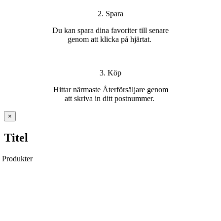
2. Spara
Du kan s
para dina favoriter
till senare
genom att klicka på hjärtat
.
3. Köp
H
ittar
närmaste Återförsäljare
genom
att
skriva in ditt postnummer
.
Stäng
×
snabbvy
av
Titel
produkten
Produkter
Ytterdörrar
Pardörrar
Garageportar
Över- & sidoljus
Handtag & Lås
Tillbehör