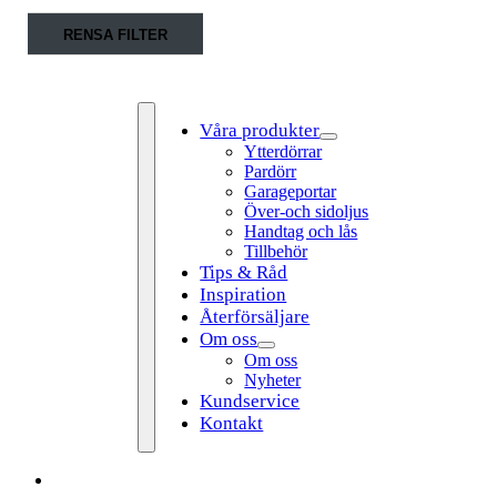
Fortsätt
RENSA FILTER
till
innehållet
Våra produkter
Ytterdörrar
Pardörr
Garageportar
Över-och sidoljus
Handtag och lås
Tillbehör
Tips & Råd
Toggle
Inspiration
Navigation
Återförsäljare
Om oss
Om oss
Nyheter
Kundservice
Kontakt