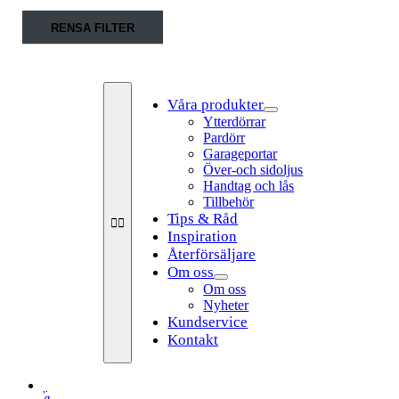
Fortsätt
RENSA FILTER
till
innehållet
Våra produkter
Ytterdörrar
Pardörr
Garageportar
Över-och sidoljus
Handtag och lås
Tillbehör
Tips & Råd
Toggle
Navigation
Inspiration
Återförsäljare
Om oss
Om oss
Nyheter
Kundservice
Kontakt