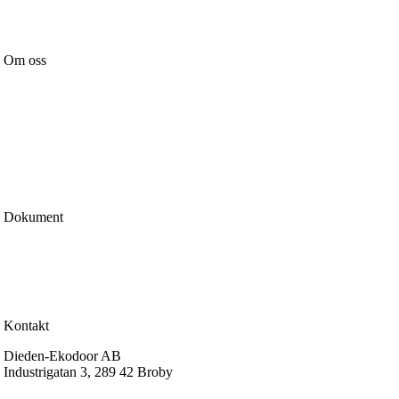
Tillbehör
Om oss
Nyheter
Vår affärsidé
Certifiering & märkning
Kvalitetspolicy
Miljöpolicy
Integritetspolicy
Cookiepolicy
Dokument
Köp & leveransvillkor
Garantier
Reklamation
Certifiering & prestanda
Kontakt
Dieden-Ekodoor AB
Industrigatan 3, 289 42 Broby
info@dieden-ekodoor.se