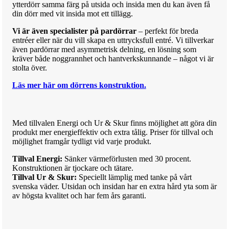
ytterdörr samma färg på utsida och insida men du kan även få
din dörr med vit insida mot ett tillägg.
Vi är även specialister på pardörrar
– perfekt för breda
entréer eller när du vill skapa en uttrycksfull entré. Vi tillverkar
även pardörrar med asymmetrisk delning, en lösning som
kräver både noggrannhet och hantverkskunnande – något vi är
stolta över.
Läs mer här om dörrens konstruktion.
Med till
va
len Energi och Ur & Skur finns möjlighet att göra din
produkt mer
ene
rg
i
effektiv och extra tålig.
Priser för till
va
l och
möjlighet framgår tydligt vid varje produkt.
Tillval Energi:
Sänker värmeförlusten med 30 procent.
Konstruktionen är tjockare och tätare.
Tillval Ur & Skur:
Speciellt lämplig med tanke på vårt
svenska väder. Utsidan och insidan har en extra hård yta som är
av högsta kvalitet och har fem års garanti.