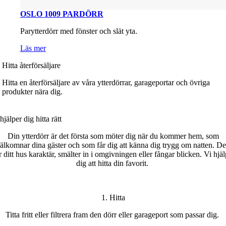
OSLO 1009 PARDÖRR
Parytterdörr med fönster och slät yta.
Läs mer
Hitta återförsäljare
Hitta en återförsäljare av våra ytterdörrar, garageportar och övriga
produkter nära dig.
hjälper dig h
itta
rätt
Din ytterdörr är det första som möter dig när du kommer hem, som
älkomnar dina gäster och som får dig att känna dig trygg om natten. D
r ditt
hus karaktär
, smälter in i omgivningen eller fångar blicken.
Vi hjäl
dig att hitta din favorit
.
1. Hitta
T
itta
fritt
eller filtrera fram den dörr eller garageport som passar
di
g.