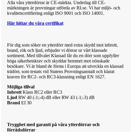
Alla våra ytterdörrar är CE-märkta. Underlag till CE-
märkningen är provningar utförda av RI.se. Vi har miljö- och
kvalitetscertifiering enligt ISO 9001 och ISO 14001.
Här hittar du våra certifikat
För dig som söker en ytterdörr med extra skydd mot inbrott,
brand, rök och ljud, erbjuder vi dörrar ur vårt klassade
sortiment. Med tillvalet Klassad får du en dörr som uppfyller
höga säkerhetskrav och skyddar hemmet mot oönskade
besökare.
Vi är bland de första i Europa att utveckla en klassad
trädörr, som testats vid Statens Provningsanstalt och klarat
kraven för RC2- och RC3-klassning enligt EN 1627.
Möjliga tillval
Inbrott
Klass RC2 eller RC3
Ljud
RW 40 (-1;-4) dB eller RW 43 (-1;-3) dB
Brand
EI 30
Trygghet med garanti på våra ytterdörrar och
förrådsdörrar