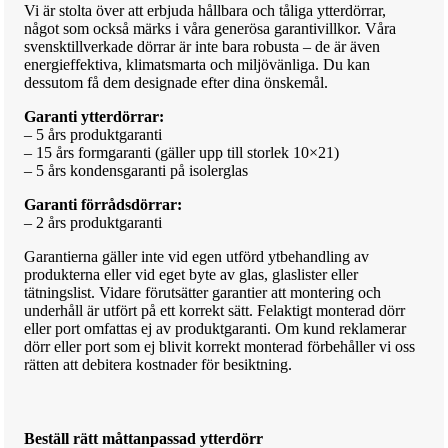
Vi är stolta över att erbjuda hållbara och tåliga ytterdörrar,
något som också märks i våra generösa garantivillkor. Våra
svensktillverkade dörrar är inte bara robusta – de är även
energieffektiva, klimatsmarta och miljövänliga. Du kan
dessutom få dem designade efter dina önskemål.
Garanti ytterdörrar:
– 5 års produktgaranti
– 15 års formgaranti (gäller upp till storlek 10×21)
– 5 års kondensgaranti på isolerglas
Garanti förrådsdörrar:
– 2 års produktgaranti
Garantierna gäller inte vid egen utförd ytbehandling av
produkterna eller vid eget byte av glas, glaslister eller
tätningslist. Vidare förutsätter garantier att montering och
underhåll är utfört på ett korrekt sätt. Felaktigt monterad dörr
eller port omfattas ej av produktgaranti. Om kund reklamerar
dörr eller port som ej blivit korrekt monterad förbehåller vi oss
rätten att debitera kostnader för besiktning.
Beställ rätt måttanpassad ytterdörr