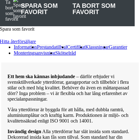
SPARA SOM
TA BORT SOM
FAVORIT
FAVORIT
Spara som favorit
Hitta återförsäljare
Information
Prestandatillval
Certifikat
Klassningar
Garantier
Monteringsanvisning
Skötselråd
Ett hem ska kännas inbjudande
– därför erbjuder vi
svensktillverkade ytterdörrar, garageportar och tillbehör i flera
stilar och med hög kvalitet. Behöver du även en måttanpassad
dörr? Inga problem – vi är flexibla och har lång erfarenhet av
specialanpassningar.
Våra ytterdörrar är byggda för att hålla, med dubbla ramträ,
aluminiumplåtar och kraftig karm. Produktionen är miljö- och
kvalitetssäkrad enligt ISO 9001 och 14001.
Invändig design
Alla ytterdörrar har slät insida som standard.
Dekorerad insida kan fås som tillval. Som standard har din