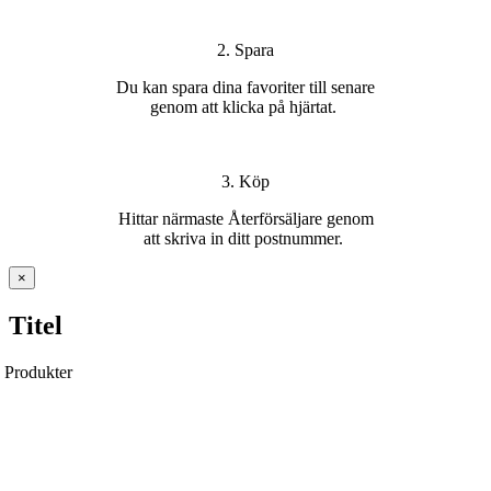
2. Spara
Du kan s
para dina favoriter
till senare
genom att klicka på hjärtat
.
3. Köp
H
ittar
närmaste Återförsäljare
genom
att
skriva in ditt postnummer
.
Stäng
×
snabbvy
av
Titel
produkten
Produkter
Ytterdörrar
Pardörrar
Garageportar
Över- & sidoljus
Handtag & Lås