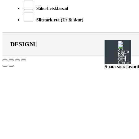
Säkerhetsklassad
Slitstark yta (Ur & skur)
DESIGN
Spara som favorit
Spara som favorit
Spara som favorit
Till
toppen