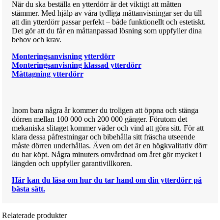
När du ska beställa en ytterdörr är det viktigt att måtten
stämmer. Med hjälp av våra tydliga måttanvisningar ser du till
att din ytterdörr passar perfekt – både funktionellt och estetiskt.
Det gör att du får en måttanpassad lösning som uppfyller dina
behov och krav.
Monteringsanvisning ytterdörr
Monteringsanvisning klassad ytterdörr
Måttagning ytterdörr
Inom bara några år kommer du troligen att öppna och stänga
dörren mellan 100 000 och 200 000 gånger. Förutom det
mekaniska slitaget kommer väder och vind att göra sitt. För att
klara dessa påfrestningar och bibehålla sitt fräscha utseende
måste dörren underhållas. Även om det är en högkvalitativ dörr
du har köpt. Några minuters omvårdnad om året gör mycket i
längden och uppfyller garantivillkoren.
Här kan du läsa om hur du tar hand om din ytterdörr på
bästa sätt.
Relaterade produkter