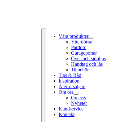
Våra produkter
Ytterdörrar
Pardörr
Garageportar
Över-och sidoljus
Handtag och lås
Tillbehör
Tips & Råd
Toggle
Inspiration
Navigation
Återförsäljare
Om oss
Om oss
Nyheter
Kundservice
Kontakt