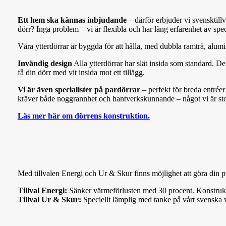
Ett hem ska kännas inbjudande
– därför erbjuder vi svensktill
dörr? Inga problem – vi är flexibla och har lång erfarenhet av spe
Våra ytterdörrar är byggda för att hålla, med dubbla ramträ, alum
Invändig design
Alla ytterdörrar har slät insida som standard. D
få din dörr med vit insida mot ett tillägg.
Vi är även specialister på pardörrar
– perfekt för breda entréer
kräver både noggrannhet och hantverkskunnande – något vi är sto
Läs mer här om dörrens konstruktion.
Med till
va
len Energi och Ur & Skur finns möjlighet att göra din
Tillval Energi:
Sänker värmeförlusten med 30 procent. Konstrukti
Tillval Ur & Skur:
Speciellt lämplig med tanke på vårt svenska v