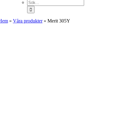
Sök
efter:
Hem
»
Våra produkter
»
Merit 305Y