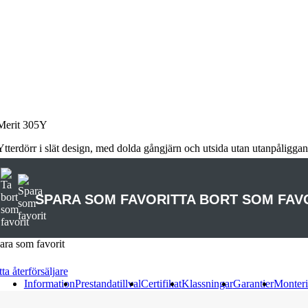
Merit 305Y
Ytterdörr i slät design, med dolda gångjärn och utsida utan utanpåliggand
SPARA SOM FAVORIT
TA BORT SOM FAV
ara som favorit
ta återförsäljare
Information
Prestandatillval
Certifikat
Klassningar
Garantier
Monteri