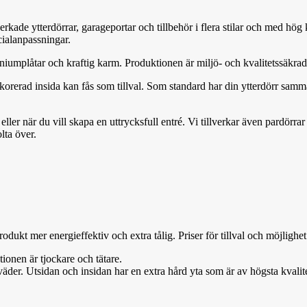
verkade ytterdörrar, garageportar och tillbehör i flera stilar och med hö
cialanpassningar.
iniumplåtar och kraftig karm. Produktionen är miljö- och kvalitetssäkr
ekorerad insida kan fås som tillval. Som standard har din ytterdörr sam
 eller när du vill skapa en uttrycksfull entré. Vi tillverkar även pardör
lta över.
 produkt mer
ene
rg
i
effektiv och extra tålig.
Priser för till
va
l och möjlighet
onen är tjockare och tätare.
äder. Utsidan och insidan har en extra hård yta som är av högsta kvalite