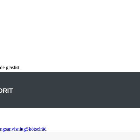
e glaslist.
ORIT
ngsanvisning
Skötselråd