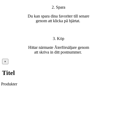
2. Spara
Du kan s
para dina favoriter
till senare
genom att klicka på hjärtat
.
3. Köp
H
ittar
närmaste Återförsäljare
genom
att
skriva in ditt postnummer
.
Stäng
×
snabbvy
av
Titel
produkten
Produkter
Ytterdörrar
Pardörrar
Garageportar
Över- & sidoljus
Handtag & Lås
Tillbehör