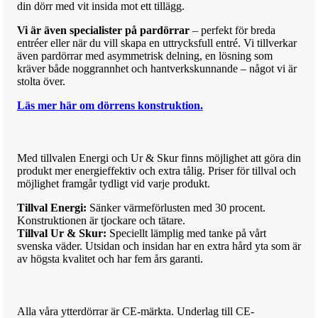
din dörr med vit insida mot ett tillägg.
Vi är även specialister på pardörrar
– perfekt för breda
entréer eller när du vill skapa en uttrycksfull entré. Vi tillverkar
även pardörrar med asymmetrisk delning, en lösning som
kräver både noggrannhet och hantverkskunnande – något vi är
stolta över.
Läs mer här om dörrens konstruktion.
Med till
va
len Energi och Ur & Skur finns möjlighet att göra din
produkt mer
ene
rg
i
effektiv och extra tålig.
Priser för till
va
l och
möjlighet framgår tydligt vid varje produkt.
Tillval Energi:
Sänker värmeförlusten med 30 procent.
Konstruktionen är tjockare och tätare.
Tillval Ur & Skur:
Speciellt lämplig med tanke på vårt
svenska väder. Utsidan och insidan har en extra hård yta som är
av högsta kvalitet och har fem års garanti.
Alla våra ytterdörrar är CE-märkta. Underlag till CE-