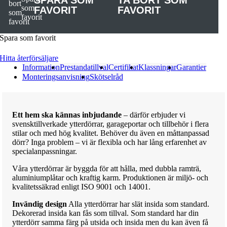
SPARA SOM
TA BORT SOM
FAVORIT
FAVORIT
Spara som favorit
Hitta återförsäljare
Information
Prestandatillval
Certifikat
Klassningar
Garantier
Monteringsanvisning
Skötselråd
Ett hem ska kännas inbjudande
– därför erbjuder vi
svensktillverkade ytterdörrar, garageportar och tillbehör i flera
stilar och med hög kvalitet. Behöver du även en måttanpassad
dörr? Inga problem – vi är flexibla och har lång erfarenhet av
specialanpassningar.
Våra ytterdörrar är byggda för att hålla, med dubbla ramträ,
aluminiumplåtar och kraftig karm. Produktionen är miljö- och
kvalitetssäkrad enligt ISO 9001 och 14001.
Invändig design
Alla ytterdörrar har slät insida som standard.
Dekorerad insida kan fås som tillval. Som standard har din
ytterdörr samma färg på utsida och insida men du kan även få