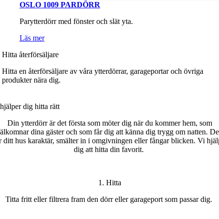
OSLO 1009 PARDÖRR
Parytterdörr med fönster och slät yta.
Läs mer
Hitta återförsäljare
Hitta en återförsäljare av våra ytterdörrar, garageportar och övriga
produkter nära dig.
hjälper dig h
itta
rätt
Din ytterdörr är det första som möter dig när du kommer hem, som
älkomnar dina gäster och som får dig att känna dig trygg om natten. D
r ditt
hus karaktär
, smälter in i omgivningen eller fångar blicken.
Vi hjäl
dig att hitta din favorit
.
1. Hitta
T
itta
fritt
eller filtrera fram den dörr eller garageport som passar
di
g.