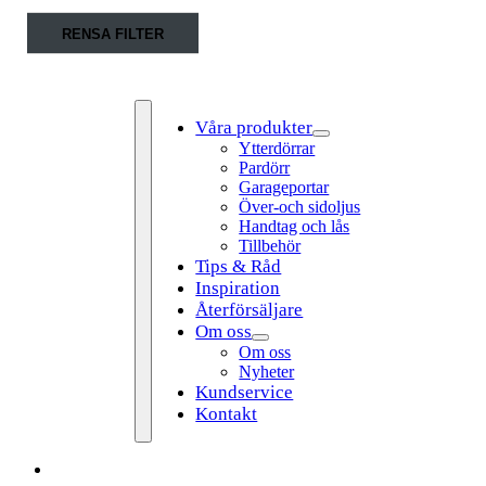
Fortsätt
RENSA FILTER
till
innehållet
Våra produkter
Ytterdörrar
Pardörr
Garageportar
Över-och sidoljus
Handtag och lås
Tillbehör
Tips & Råd
Toggle
Inspiration
Navigation
Återförsäljare
Om oss
Om oss
Nyheter
Kundservice
Kontakt