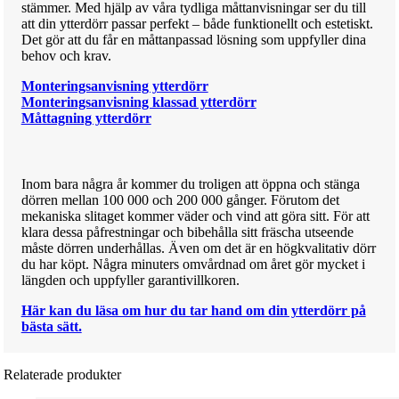
stämmer. Med hjälp av våra tydliga måttanvisningar ser du till
att din ytterdörr passar perfekt – både funktionellt och estetiskt.
Det gör att du får en måttanpassad lösning som uppfyller dina
behov och krav.
Monteringsanvisning ytterdörr
Monteringsanvisning klassad ytterdörr
Måttagning ytterdörr
Inom bara några år kommer du troligen att öppna och stänga
dörren mellan 100 000 och 200 000 gånger. Förutom det
mekaniska slitaget kommer väder och vind att göra sitt. För att
klara dessa påfrestningar och bibehålla sitt fräscha utseende
måste dörren underhållas. Även om det är en högkvalitativ dörr
du har köpt. Några minuters omvårdnad om året gör mycket i
längden och uppfyller garantivillkoren.
Här kan du läsa om hur du tar hand om din ytterdörr på
bästa sätt.
Relaterade produkter