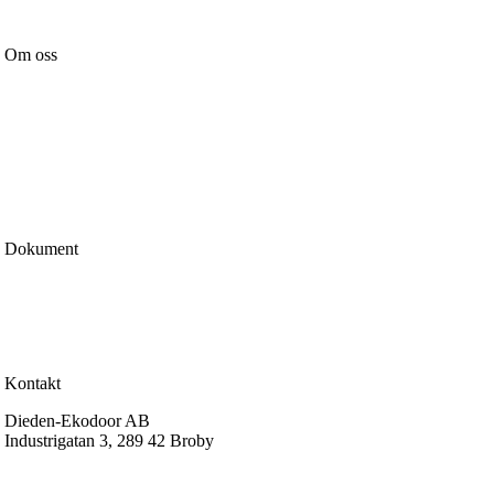
Om oss
Nyheter
Vår affärsidé
Certifiering & märkning
Kvalitetspolicy
Miljöpolicy
Integritetspolicy
Cookiepolicy
Dokument
Köp & leveransvillkor
Garantier
Reklamation
Certifiering & prestanda
Kontakt
Dieden-Ekodoor AB
Industrigatan 3, 289 42 Broby
info@dieden-ekodoor.se