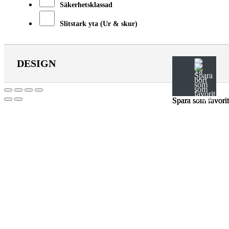
Säkerhetsklassad
Slitstark yta (Ur & skur)
DESIGN
Spara som favorit
Spara som favorit
Spara som favorit
Till
toppen