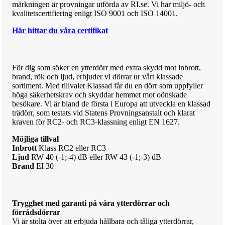
märkningen är provningar utförda av RI.se. Vi har miljö- och
kvalitetscertifiering enligt ISO 9001 och ISO 14001.
Här hittar du våra certifikat
För dig som söker en ytterdörr med extra skydd mot inbrott,
brand, rök och ljud, erbjuder vi dörrar ur vårt klassade
sortiment. Med tillvalet Klassad får du en dörr som uppfyller
höga säkerhetskrav och skyddar hemmet mot oönskade
besökare.
Vi är bland de första i Europa att utveckla en klassad
trädörr, som testats vid Statens Provningsanstalt och klarat
kraven för RC2- och RC3-klassning enligt EN 1627.
Möjliga tillval
Inbrott
Klass RC2 eller RC3
Ljud
RW 40 (-1;-4) dB eller RW 43 (-1;-3) dB
Brand
EI 30
Trygghet med garanti på våra ytterdörrar och
förrådsdörrar
Vi är stolta över att erbjuda hållbara och tåliga ytterdörrar,