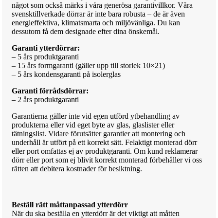
något som också märks i våra generösa garantivillkor. Våra
svensktillverkade dörrar är inte bara robusta – de är även
energieffektiva, klimatsmarta och miljövänliga. Du kan
dessutom få dem designade efter dina önskemål.
Garanti ytterdörrar:
– 5 års produktgaranti
– 15 års formgaranti (gäller upp till storlek 10×21)
– 5 års kondensgaranti på isolerglas
Garanti förrådsdörrar:
– 2 års produktgaranti
Garantierna gäller inte vid egen utförd ytbehandling av
produkterna eller vid eget byte av glas, glaslister eller
tätningslist. Vidare förutsätter garantier att montering och
underhåll är utfört på ett korrekt sätt. Felaktigt monterad dörr
eller port omfattas ej av produktgaranti. Om kund reklamerar
dörr eller port som ej blivit korrekt monterad förbehåller vi oss
rätten att debitera kostnader för besiktning.
Beställ rätt måttanpassad ytterdörr
När du ska beställa en ytterdörr är det viktigt att måtten