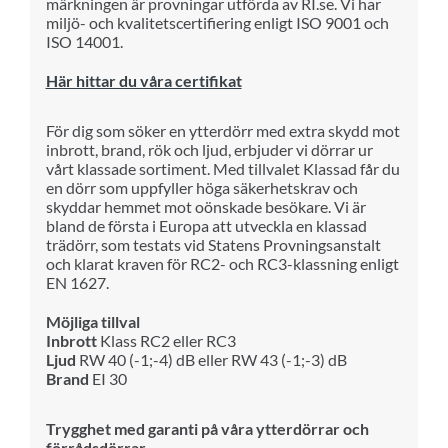
märkningen är provningar utförda av RI.se. Vi har
miljö- och kvalitetscertifiering enligt ISO 9001 och
ISO 14001.
Här hittar du våra certifikat
För dig som söker en ytterdörr med extra skydd mot
inbrott, brand, rök och ljud, erbjuder vi dörrar ur
vårt klassade sortiment. Med tillvalet Klassad får du
en dörr som uppfyller höga säkerhetskrav och
skyddar hemmet mot oönskade besökare.
Vi är
bland de första i Europa att utveckla en klassad
trädörr, som testats vid Statens Provningsanstalt
och klarat kraven för RC2- och RC3-klassning enligt
EN 1627.
Möjliga tillval
Inbrott
Klass RC2 eller RC3
Ljud
RW 40 (-1;-4) dB eller RW 43 (-1;-3) dB
Brand
EI 30
Trygghet med garanti på våra ytterdörrar och
förrådsdörrar