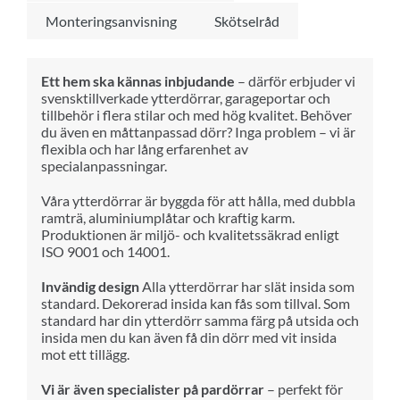
Monteringsanvisning
Skötselråd
Ett hem ska kännas inbjudande
– därför erbjuder vi
svensktillverkade ytterdörrar, garageportar och
tillbehör i flera stilar och med hög kvalitet. Behöver
du även en måttanpassad dörr? Inga problem – vi är
flexibla och har lång erfarenhet av
specialanpassningar.
Våra ytterdörrar är byggda för att hålla, med dubbla
ramträ, aluminiumplåtar och kraftig karm.
Produktionen är miljö- och kvalitetssäkrad enligt
ISO 9001 och 14001.
Invändig design
Alla ytterdörrar har slät insida som
standard. Dekorerad insida kan fås som tillval. Som
standard har din ytterdörr samma färg på utsida och
insida men du kan även få din dörr med vit insida
mot ett tillägg.
Vi är även specialister på pardörrar
– perfekt för