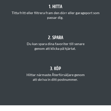
1. HITTA
T
itta
fritt
eller filtrera fram den dörr eller garageport som
passar
di
g.
2. SPARA
Du kan s
para dina favoriter
till senare
genom att klicka på hjärtat
.
3. KÖP
H
ittar
närmaste Återförsäljare
genom
att
skriva in ditt postnummer
.