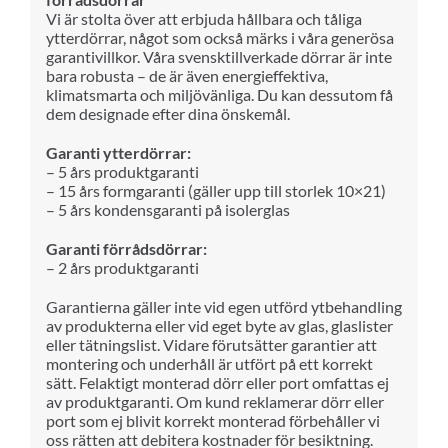
Vi är stolta över att erbjuda hållbara och tåliga
ytterdörrar, något som också märks i våra generösa
garantivillkor. Våra svensktillverkade dörrar är inte
bara robusta – de är även energieffektiva,
klimatsmarta och miljövänliga. Du kan dessutom få
dem designade efter dina önskemål.
Garanti ytterdörrar:
– 5 års produktgaranti
– 15 års formgaranti (gäller upp till storlek 10×21)
– 5 års kondensgaranti på isolerglas
Garanti förrådsdörrar:
– 2 års produktgaranti
Garantierna gäller inte vid egen utförd ytbehandling
av produkterna eller vid eget byte av glas, glaslister
eller tätningslist. Vidare förutsätter garantier att
montering och underhåll är utfört på ett korrekt
sätt. Felaktigt monterad dörr eller port omfattas ej
av produktgaranti. Om kund reklamerar dörr eller
port som ej blivit korrekt monterad förbehåller vi
oss rätten att debitera kostnader för besiktning.