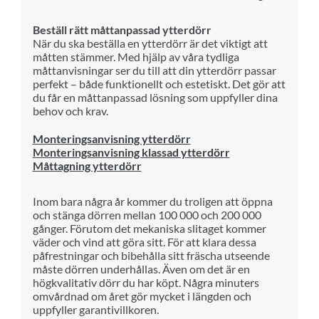
Beställ rätt måttanpassad ytterdörr
När du ska beställa en ytterdörr är det viktigt att
måtten stämmer. Med hjälp av våra tydliga
måttanvisningar ser du till att din ytterdörr passar
perfekt – både funktionellt och estetiskt. Det gör att
du får en måttanpassad lösning som uppfyller dina
behov och krav.
Monteringsanvisning ytterdörr
Monteringsanvisning klassad ytterdörr
Måttagning ytterdörr
Inom bara några år kommer du troligen att öppna
och stänga dörren mellan 100 000 och 200 000
gånger. Förutom det mekaniska slitaget kommer
väder och vind att göra sitt. För att klara dessa
påfrestningar och bibehålla sitt fräscha utseende
måste dörren underhållas. Även om det är en
högkvalitativ dörr du har köpt. Några minuters
omvårdnad om året gör mycket i längden och
uppfyller garantivillkoren.