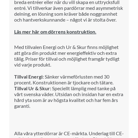
breda entréer eller när du vill skapa en uttrycksfull
entré. Vi tillverkar även pardörrar med asymmetrisk
delning, en lösning som kräver både noggrannhet
och hantverkskunnande – något vi är stolta över.
Läs mer här om dörrens konstruktion.
Med till
va
len Energi och Ur & Skur finns möjlighet
att göra din produkt mer
ene
rg
i
effektiv och extra
tålig.
Priser för till
va
l och möjlighet framgår tydligt
vid varje produkt.
Tillval Energi:
Sänker värmeförlusten med 30
procent. Konstruktionen är tjockare och tätare.
Tillval Ur & Skur:
Speciellt lämplig med tanke på
vårt svenska väder. Utsidan och insidan har en extra
hård yta som är av högsta kvalitet och har fem års
garanti.
Alla våra ytterdörrar är CE-märkta. Underlag till CE-