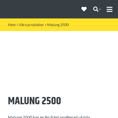
Fortsätt
till
Togg
innehållet
Navi
Hem
»
Våra produkter
»
Malung 2500
MALUNG 2500
Malung 2500 har en fin fräst profilerad utsida.