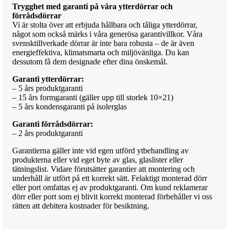
Trygghet med garanti på våra ytterdörrar och
förrådsdörrar
Vi är stolta över att erbjuda hållbara och tåliga ytterdörrar,
något som också märks i våra generösa garantivillkor. Våra
svensktillverkade dörrar är inte bara robusta – de är även
energieffektiva, klimatsmarta och miljövänliga. Du kan
dessutom få dem designade efter dina önskemål.
Garanti ytterdörrar:
– 5 års produktgaranti
– 15 års formgaranti (gäller upp till storlek 10×21)
– 5 års kondensgaranti på isolerglas
Garanti förrådsdörrar:
– 2 års produktgaranti
Garantierna gäller inte vid egen utförd ytbehandling av
produkterna eller vid eget byte av glas, glaslister eller
tätningslist. Vidare förutsätter garantier att montering och
underhåll är utfört på ett korrekt sätt. Felaktigt monterad dörr
eller port omfattas ej av produktgaranti. Om kund reklamerar
dörr eller port som ej blivit korrekt monterad förbehåller vi oss
rätten att debitera kostnader för besiktning.