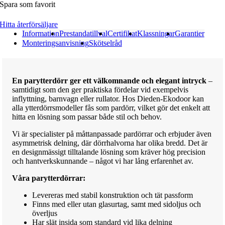
Spara som favorit
Hitta återförsäljare
Information
Prestandatillval
Certifikat
Klassningar
Garantier
Monteringsanvisning
Skötselråd
En parytterdörr ger ett välkomnande och elegant intryck
–
samtidigt som den ger praktiska fördelar vid exempelvis
inflyttning, barnvagn eller rullator. Hos Dieden-Ekodoor kan
alla ytterdörrsmodeller fås som pardörr, vilket gör det enkelt att
hitta en lösning som passar både stil och behov.
Vi är specialister på måttanpassade pardörrar och erbjuder även
asymmetrisk delning, där dörrhalvorna har olika bredd. Det är
en designmässigt tilltalande lösning som kräver hög precision
och hantverkskunnande – något vi har lång erfarenhet av.
Våra parytterdörrar:
Levereras med stabil konstruktion och tät passform
Finns med eller utan glasurtag, samt med sidoljus och
överljus
Har slät insida som standard vid lika delning