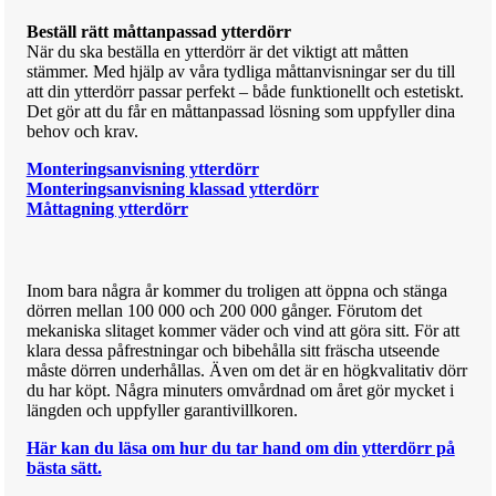
Beställ rätt måttanpassad ytterdörr
När du ska beställa en ytterdörr är det viktigt att måtten
stämmer. Med hjälp av våra tydliga måttanvisningar ser du till
att din ytterdörr passar perfekt – både funktionellt och estetiskt.
Det gör att du får en måttanpassad lösning som uppfyller dina
behov och krav.
Monteringsanvisning ytterdörr
Monteringsanvisning klassad ytterdörr
Måttagning ytterdörr
Inom bara några år kommer du troligen att öppna och stänga
dörren mellan 100 000 och 200 000 gånger. Förutom det
mekaniska slitaget kommer väder och vind att göra sitt. För att
klara dessa påfrestningar och bibehålla sitt fräscha utseende
måste dörren underhållas. Även om det är en högkvalitativ dörr
du har köpt. Några minuters omvårdnad om året gör mycket i
längden och uppfyller garantivillkoren.
Här kan du läsa om hur du tar hand om din ytterdörr på
bästa sätt.