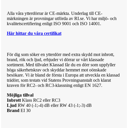
Alla våra ytterdörrar är CE-märkta. Underlag till CE-
märkningen är provningar utförda av RI.se. Vi har miljö- och
kvalitetscertifiering enligt ISO 9001 och ISO 14001.
Här hittar du våra certifikat
För dig som söker en ytterdörr med extra skydd mot inbrott,
brand, rök och ljud, erbjuder vi dörrar ur vårt klassade
sortiment. Med tillvalet Klassad får du en dörr som uppfyller
höga säkerhetskrav och skyddar hemmet mot oönskade
besökare.
Vi är bland de första i Europa att utveckla en klassad
trädörr, som testats vid Statens Provningsanstalt och klarat
kraven för RC2- och RC3-klassning enligt EN 1627.
Möjliga tillval
Inbrott
Klass RC2 eller RC3
Ljud
RW 40 (-1;-4) dB eller RW 43 (-1;-3) dB
Brand
EI 30