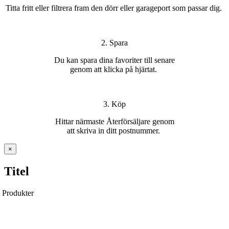
T
itta
fritt
eller filtrera fram den dörr eller garageport som passar
di
g.
2. Spara
Du kan s
para dina favoriter
till senare
genom att klicka på hjärtat
.
3. Köp
H
ittar
närmaste Återförsäljare
genom
att
skriva in ditt postnummer
.
Stäng
×
snabbvy
av
Titel
produkten
Produkter
Ytterdörrar
Pardörrar
Garageportar