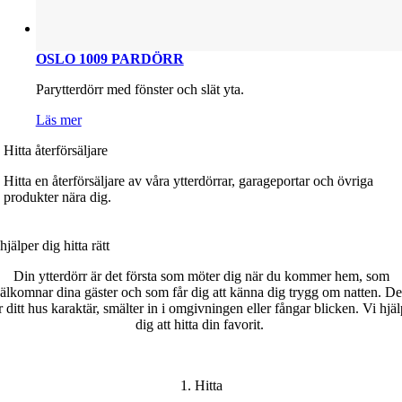
OSLO 1009 PARDÖRR
Parytterdörr med fönster och slät yta.
Läs mer
Hitta återförsäljare
Hitta en återförsäljare av våra ytterdörrar, garageportar och övriga
produkter nära dig.
hjälper dig h
itta
rätt
Din ytterdörr är det första som möter dig när du kommer hem, som
älkomnar dina gäster och som får dig att känna dig trygg om natten. D
r ditt
hus karaktär
, smälter in i omgivningen eller fångar blicken.
Vi hjäl
dig att hitta din favorit
.
1. Hitta