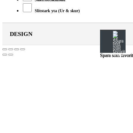
Slitstark yta (Ur & skur)
DESIGN
Spara som favorit
Spara som favorit
Spara som favorit
Till
toppen