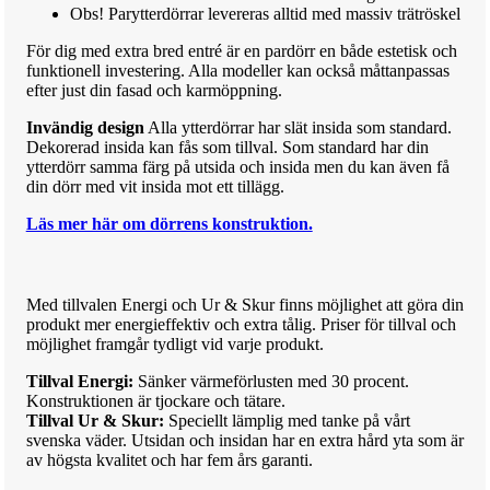
Obs! Parytterdörrar levereras
alltid med massiv trätröskel
För dig med extra bred entré är en pardörr en både estetisk och
funktionell investering. Alla modeller kan också måttanpassas
efter just din fasad och karmöppning.
Invändig design
Alla ytterdörrar har slät insida som standard.
Dekorerad insida kan fås som tillval. Som standard har din
ytterdörr samma färg på utsida och insida men du kan även få
din dörr med vit insida mot ett tillägg.
Läs mer här om dörrens konstruktion.
Med till
va
len Energi och Ur & Skur finns möjlighet att göra din
produkt mer
ene
rg
i
effektiv och extra tålig.
Priser för till
va
l och
möjlighet framgår tydligt vid varje produkt.
Tillval Energi:
Sänker värmeförlusten med 30 procent.
Konstruktionen är tjockare och tätare.
Tillval Ur & Skur:
Speciellt lämplig med tanke på vårt
svenska väder. Utsidan och insidan har en extra hård yta som är
av högsta kvalitet och har fem års garanti.