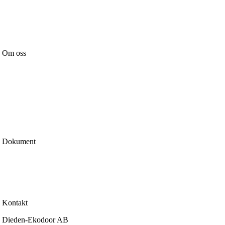
Över- & sidoljus
Handtag & Lås
Tillbehör
Om oss
Nyheter
Vår affärsidé
Certifiering & märkning
Kvalitetspolicy
Miljöpolicy
Integritetspolicy
Cookiepolicy
Dokument
Köp & leveransvillkor
Garantier
Reklamation
Certifiering & prestanda
Kontakt
Dieden-Ekodoor AB