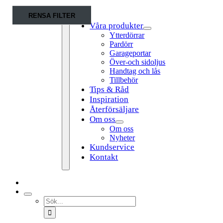
Fortsätt
RENSA FILTER
till
Våra produkter
innehållet
Ytterdörrar
Pardörr
Garageportar
Över-och sidoljus
Handtag och lås
Tillbehör
Tips & Råd
Toggle
Inspiration
Navigation
Återförsäljare
Om oss
Om oss
Nyheter
Kundservice
Kontakt
Sök
efter: