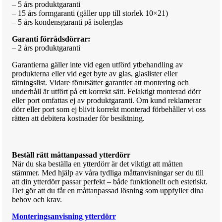
– 5 års produktgaranti
– 15 års formgaranti (gäller upp till storlek 10×21)
– 5 års kondensgaranti på isolerglas
Garanti förrådsdörrar:
– 2 års produktgaranti
Garantierna gäller inte vid egen utförd ytbehandling av
produkterna eller vid eget byte av glas, glaslister eller
tätningslist. Vidare förutsätter garantier att montering och
underhåll är utfört på ett korrekt sätt. Felaktigt monterad dörr
eller port omfattas ej av produktgaranti. Om kund reklamerar
dörr eller port som ej blivit korrekt monterad förbehåller vi oss
rätten att debitera kostnader för besiktning.
Beställ rätt måttanpassad ytterdörr
När du ska beställa en ytterdörr är det viktigt att måtten
stämmer. Med hjälp av våra tydliga måttanvisningar ser du till
att din ytterdörr passar perfekt – både funktionellt och estetiskt.
Det gör att du får en måttanpassad lösning som uppfyller dina
behov och krav.
Monteringsanvisning ytterdörr