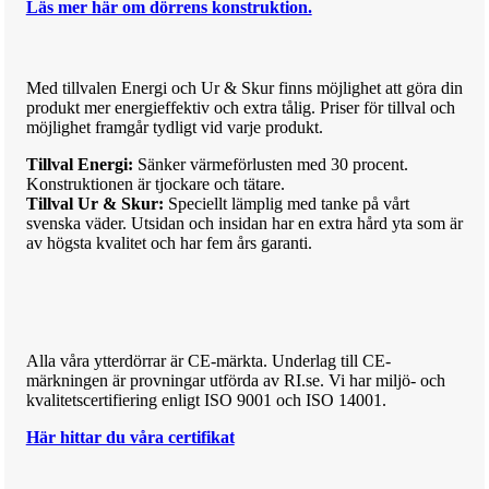
Läs mer här om dörrens konstruktion.
Med till
va
len Energi och Ur & Skur finns möjlighet att göra din
produkt mer
ene
rg
i
effektiv och extra tålig.
Priser för till
va
l och
möjlighet framgår tydligt vid varje produkt.
Tillval Energi:
Sänker värmeförlusten med 30 procent.
Konstruktionen är tjockare och tätare.
Tillval Ur & Skur:
Speciellt lämplig med tanke på vårt
svenska väder. Utsidan och insidan har en extra hård yta som är
av högsta kvalitet och har fem års garanti.
Alla våra ytterdörrar är CE-märkta. Underlag till CE-
märkningen är provningar utförda av RI.se. Vi har miljö- och
kvalitetscertifiering enligt ISO 9001 och ISO 14001.
Här hittar du våra certifikat