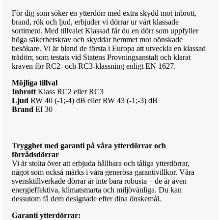
För dig som söker en ytterdörr med extra skydd mot inbrott,
brand, rök och ljud, erbjuder vi dörrar ur vårt klassade
sortiment. Med tillvalet Klassad får du en dörr som uppfyller
höga säkerhetskrav och skyddar hemmet mot oönskade
besökare.
Vi är bland de första i Europa att utveckla en klassad
trädörr, som testats vid Statens Provningsanstalt och klarat
kraven för RC2- och RC3-klassning enligt EN 1627.
Möjliga tillval
Inbrott
Klass RC2 eller RC3
Ljud
RW 40 (-1;-4) dB eller RW 43 (-1;-3) dB
Brand
EI 30
Trygghet med garanti på våra ytterdörrar och
förrådsdörrar
Vi är stolta över att erbjuda hållbara och tåliga ytterdörrar,
något som också märks i våra generösa garantivillkor. Våra
svensktillverkade dörrar är inte bara robusta – de är även
energieffektiva, klimatsmarta och miljövänliga. Du kan
dessutom få dem designade efter dina önskemål.
Garanti ytterdörrar: