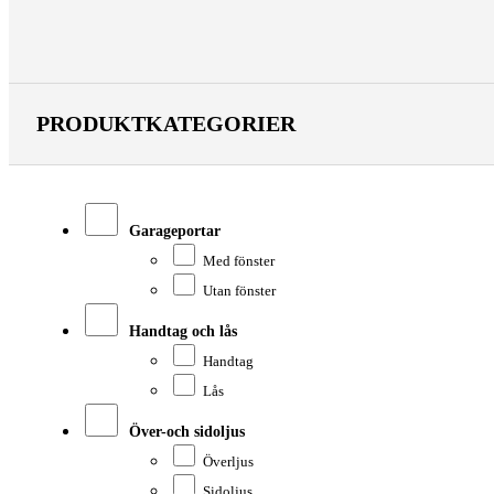
PRODUKTKATEGORIER
Garageportar
Med fönster
Utan fönster
Handtag och lås
Handtag
Lås
Över-och sidoljus
Överljus
Sidoljus