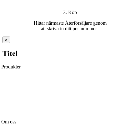
3. Köp
H
ittar
närmaste Återförsäljare
genom
att
skriva in ditt postnummer
.
Stäng
×
snabbvy
av
Titel
produkten
Produkter
Ytterdörrar
Pardörrar
Garageportar
Över- & sidoljus
Handtag & Lås
Tillbehör
Om oss
Nyheter
Vår affärsidé