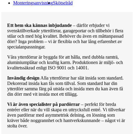
Monteringsanvisning
Skötselråd
Ett hem ska kännas inbjudande
– därför erbjuder vi
svensktillverkade ytterdörrar, garageportar och tillbehör i flera
stilar och med hög kvalitet. Behöver du även en måttanpassad
dörr? Inga problem – vi är flexibla och har lång erfarenhet av
specialanpassningar.
Våra ytterdörrar är byggda för att hålla, med dubbla ramträ,
aluminiumplåtar och kraftig karm. Produktionen är miljö- och
kvalitetssäkrad enligt ISO 9001 och 14001.
Invändig design
Alla ytterdörrar har slät insida som standard.
Dekorerad insida kan fås som tillval. Som standard har din
ytterdörr samma färg på utsida och insida men du kan även få
din dörr med vit insida mot ett tillägg.
Vi är även specialister på pardörrar
– perfekt för breda
entréer eller när du vill skapa en uttrycksfull entré. Vi tillverkar
även pardörrar med asymmetrisk delning, en lösning som
kräver både noggrannhet och hantverkskunnande – något vi är
stolta över.