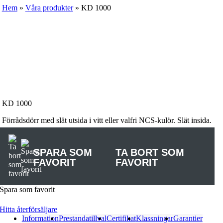
Hem
»
Våra produkter
»
KD 1000
KD 1000
Förrådsdörr med slät utsida i vitt eller valfri NCS-kulör. Slät insida.
SPARA SOM
TA BORT SOM
FAVORIT
FAVORIT
Spara som favorit
Hitta återförsäljare
Information
Prestandatillval
Certifikat
Klassningar
Garantier