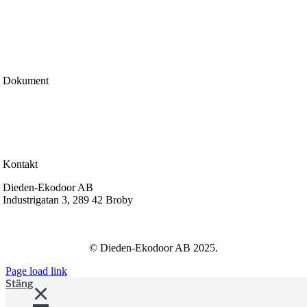
Certifiering & märkning
Kvalitetspolicy
Miljöpolicy
Integritetspolicy
Cookiepolicy
Dokument
Köp & leveransvillkor
Garantier
Reklamation
Certifiering & prestanda
Kontakt
Dieden-Ekodoor AB
Industrigatan 3, 289 42 Broby
info@dieden-ekodoor.se
© Dieden-Ekodoor AB 2025.
Page load link
Stäng