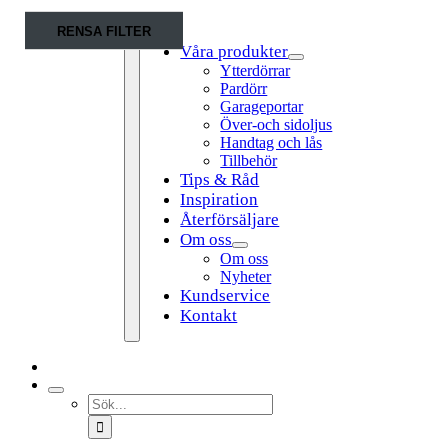
Fortsätt
RENSA FILTER
till
Våra produkter
innehållet
Ytterdörrar
Pardörr
Garageportar
Över-och sidoljus
Handtag och lås
Tillbehör
Tips & Råd
Toggle
Inspiration
Navigation
Återförsäljare
Om oss
Om oss
Nyheter
Kundservice
Kontakt
Sök
efter: