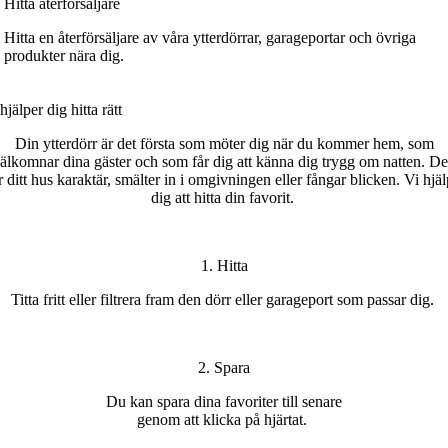
Hitta återförsäljare
Hitta en återförsäljare av våra ytterdörrar, garageportar och övriga
produkter nära dig.
hjälper dig h
itta
rätt
Din ytterdörr är det första som möter dig när du kommer hem, som
älkomnar dina gäster och som får dig att känna dig trygg om natten. D
r ditt
hus karaktär
, smälter in i omgivningen eller fångar blicken.
Vi hjäl
dig att hitta din favorit
.
1. Hitta
T
itta
fritt
eller filtrera fram den dörr eller garageport som passar
di
g.
2. Spara
Du kan s
para dina favoriter
till senare
genom att klicka på hjärtat
.