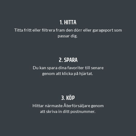
1. HITTA
T
itta
fritt
eller filtrera fram den dörr eller garageport som
passar
di
g.
2. SPARA
Du kan s
para dina favoriter
till senare
genom att klicka på hjärtat
.
3. KÖP
H
ittar
närmaste Återförsäljare
genom
att
skriva in ditt postnummer
.