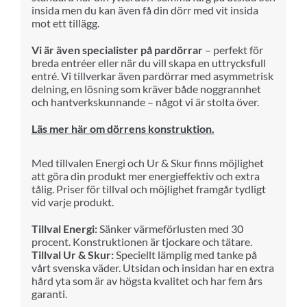
insida men du kan även få din dörr med vit insida
mot ett tillägg.
Vi är även specialister på pardörrar
– perfekt för
breda entréer eller när du vill skapa en uttrycksfull
entré. Vi tillverkar även pardörrar med asymmetrisk
delning, en lösning som kräver både noggrannhet
och hantverkskunnande – något vi är stolta över.
Läs mer här om dörrens konstruktion.
Med till
va
len Energi och Ur & Skur finns möjlighet
att göra din produkt mer
ene
rg
i
effektiv och extra
tålig.
Priser för till
va
l och möjlighet framgår tydligt
vid varje produkt.
Tillval Energi:
Sänker värmeförlusten med 30
procent. Konstruktionen är tjockare och tätare.
Tillval Ur & Skur:
Speciellt lämplig med tanke på
vårt svenska väder. Utsidan och insidan har en extra
hård yta som är av högsta kvalitet och har fem års
garanti.