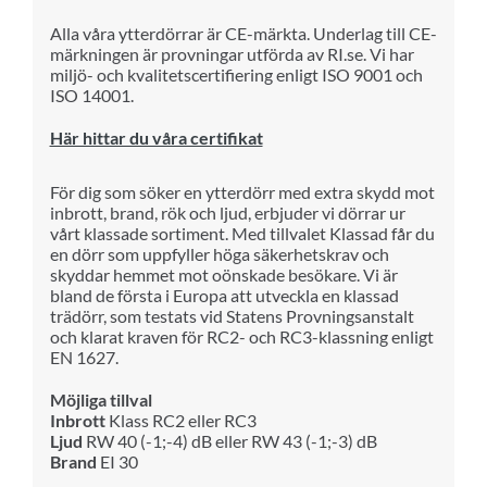
Alla våra ytterdörrar är CE-märkta. Underlag till CE-
märkningen är provningar utförda av RI.se. Vi har
miljö- och kvalitetscertifiering enligt ISO 9001 och
ISO 14001.
Här hittar du våra certifikat
För dig som söker en ytterdörr med extra skydd mot
inbrott, brand, rök och ljud, erbjuder vi dörrar ur
vårt klassade sortiment. Med tillvalet Klassad får du
en dörr som uppfyller höga säkerhetskrav och
skyddar hemmet mot oönskade besökare.
Vi är
bland de första i Europa att utveckla en klassad
trädörr, som testats vid Statens Provningsanstalt
och klarat kraven för RC2- och RC3-klassning enligt
EN 1627.
Möjliga tillval
Inbrott
Klass RC2 eller RC3
Ljud
RW 40 (-1;-4) dB eller RW 43 (-1;-3) dB
Brand
EI 30