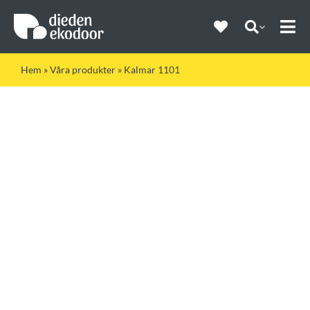
Fortsätt
till
innehållet
Togg
Navi
Hem
»
Våra produkter
»
Kalmar 1101