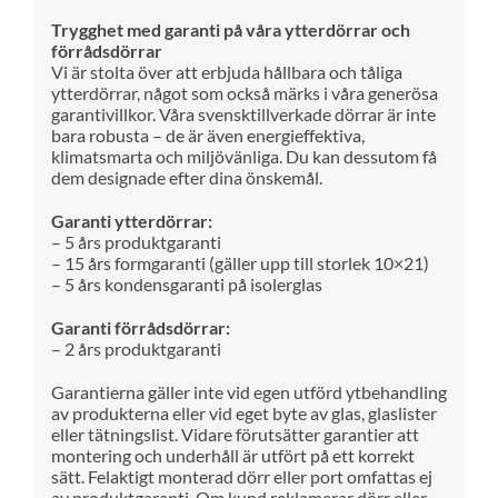
Trygghet med garanti på våra ytterdörrar och
förrådsdörrar
Vi är stolta över att erbjuda hållbara och tåliga
ytterdörrar, något som också märks i våra generösa
garantivillkor. Våra svensktillverkade dörrar är inte
bara robusta – de är även energieffektiva,
klimatsmarta och miljövänliga. Du kan dessutom få
dem designade efter dina önskemål.
Garanti ytterdörrar:
– 5 års produktgaranti
– 15 års formgaranti (gäller upp till storlek 10×21)
– 5 års kondensgaranti på isolerglas
Garanti förrådsdörrar:
– 2 års produktgaranti
Garantierna gäller inte vid egen utförd ytbehandling
av produkterna eller vid eget byte av glas, glaslister
eller tätningslist. Vidare förutsätter garantier att
montering och underhåll är utfört på ett korrekt
sätt. Felaktigt monterad dörr eller port omfattas ej
av produktgaranti. Om kund reklamerar dörr eller