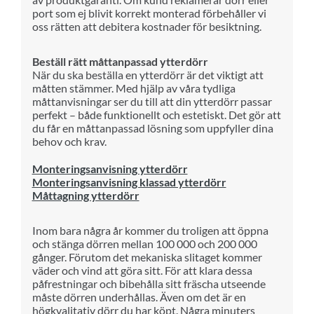
port som ej blivit korrekt monterad förbehåller vi
oss rätten att debitera kostnader för besiktning.
Beställ rätt måttanpassad ytterdörr
När du ska beställa en ytterdörr är det viktigt att
måtten stämmer. Med hjälp av våra tydliga
måttanvisningar ser du till att din ytterdörr passar
perfekt – både funktionellt och estetiskt. Det gör att
du får en måttanpassad lösning som uppfyller dina
behov och krav.
Monteringsanvisning ytterdörr
Monteringsanvisning klassad ytterdörr
Måttagning ytterdörr
Inom bara några år kommer du troligen att öppna
och stänga dörren mellan 100 000 och 200 000
gånger. Förutom det mekaniska slitaget kommer
väder och vind att göra sitt. För att klara dessa
påfrestningar och bibehålla sitt fräscha utseende
måste dörren underhållas. Även om det är en
högkvalitativ dörr du har köpt. Några minuters