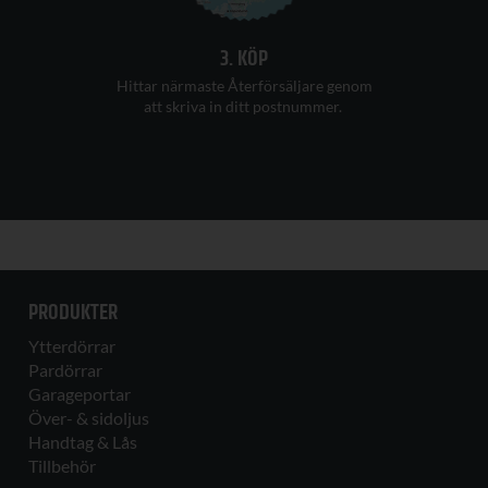
3. KÖP
H
ittar
närmaste Återförsäljare
genom
att
skriva in ditt postnummer
.
PRODUKTER
Ytterdörrar
Pardörrar
Garageportar
Över- & sidoljus
Handtag & Lås
Tillbehör