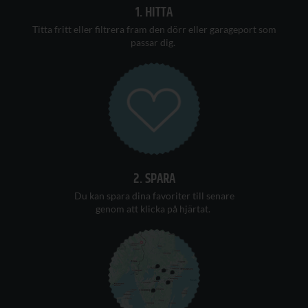
1. HITTA
T
itta
fritt
eller filtrera fram den dörr eller garageport som
passar
di
g.
2. SPARA
Du kan s
para dina favoriter
till senare
genom att klicka på hjärtat
.