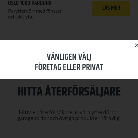
OSLO 1009 PARDÖRR
LÄS MER
Parytterdörr med fönster
och slät yta.
VÄNLIGEN VÄLJ
FÖRETAG ELLER PRIVAT
HITTA ÅTERFÖRSÄLJARE
Hitta en återförsäljare av våra ytterdörrar,
garageportar och övriga produkter nära dig.