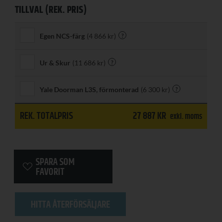
Egen NCS-färg
(4 866 kr)
?
Ur & Skur
(11 686 kr)
?
Yale Doorman L3S, förmonterad
(6 300 kr)
?
REK. TOTALPRIS
27 887
KR
exkl. moms
SPARA SOM
FAVORIT
HITTA ÅTERFÖRSÄLJARE