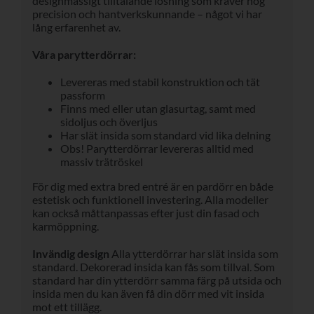
designmässigt tilltalande lösning som kräver hög
precision och hantverkskunnande – något vi har
lång erfarenhet av.
Våra parytterdörrar:
Levereras med stabil konstruktion och tät
passform
Finns med eller utan glasurtag, samt med
sidoljus och överljus
Har slät insida som standard vid lika delning
Obs! Parytterdörrar levereras
alltid med
massiv trätröskel
För dig med extra bred entré är en pardörr en både
estetisk och funktionell investering. Alla modeller
kan också måttanpassas efter just din fasad och
karmöppning.
Invändig design
Alla ytterdörrar har slät insida som
standard. Dekorerad insida kan fås som tillval. Som
standard har din ytterdörr samma färg på utsida och
insida men du kan även få din dörr med vit insida
mot ett tillägg.