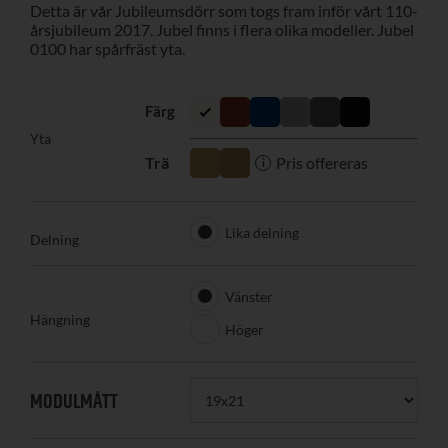
Detta är vår Jubileumsdörr som togs fram inför vårt 110-
årsjubileum 2017. Jubel finns i flera olika modeller. Jubel
0100 har spårfräst yta.
Yta
Pris offereras
i
Lika delning
Delning
Vänster
Hängning
Höger
MODULMÅTT