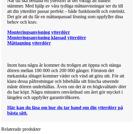
När du ska beställa en ytterdörr är det viktigt att måtten
stämmer. Med hjälp av våra tydliga måttanvisningar ser du till
att din ytterdörr passar perfekt – både funktionellt och estetiskt.
Det gör att du får en måttanpassad lösning som uppfyller dina
behov och krav.
Monteringsanvisning ytterdörr
Monteringsanvisning klassad ytterdörr
Måttagning ytterdörr
Inom bara några år kommer du troligen att öppna och stänga
dörren mellan 100 000 och 200 000 gånger. Förutom det
mekaniska slitaget kommer väder och vind att göra sitt. För att
klara dessa påfrestningar och bibehålla sitt fräscha utseende
måste dörren underhållas. Även om det är en högkvalitativ dörr
du har köpt. Några minuters omvårdnad om året gör mycket i
längden och uppfyller garantivillkoren.
Här kan du läsa om hur du tar hand om din ytterdörr på
bästa sätt.
Relaterade produkter