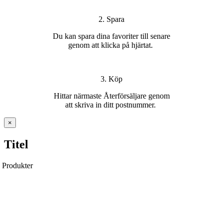
2. Spara
Du kan s
para dina favoriter
till senare
genom att klicka på hjärtat
.
3. Köp
H
ittar
närmaste Återförsäljare
genom
att
skriva in ditt postnummer
.
Stäng
×
snabbvy
av
Titel
produkten
Produkter
Ytterdörrar
Pardörrar
Garageportar
Över- & sidoljus
Handtag & Lås