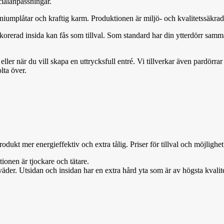
cialanpassningar.
iniumplåtar och kraftig karm. Produktionen är miljö- och kvalitetssäkr
ekorerad insida kan fås som tillval. Som standard har din ytterdörr sam
 eller när du vill skapa en uttrycksfull entré. Vi tillverkar även pardör
lta över.
 produkt mer
ene
rg
i
effektiv och extra tålig.
Priser för till
va
l och möjlighet
onen är tjockare och tätare.
äder. Utsidan och insidan har en extra hård yta som är av högsta kvalite