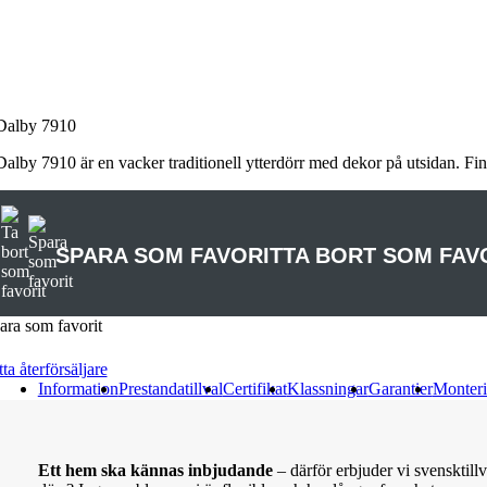
Dalby 7910
Dalby 7910 är en vacker traditionell ytterdörr med dekor på utsidan. Fin
SPARA SOM FAVORIT
TA BORT SOM FAV
ara som favorit
ta återförsäljare
Information
Prestandatillval
Certifikat
Klassningar
Garantier
Monteri
Ett hem ska kännas inbjudande
– därför erbjuder vi svensktill