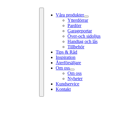
Våra produkter
Ytterdörrar
Pardörr
Garageportar
Över-och sidoljus
Handtag och lås
Tillbehör
Tips & Råd
Toggle
Inspiration
Navigation
Återförsäljare
Om oss
Om oss
Nyheter
Kundservice
Kontakt