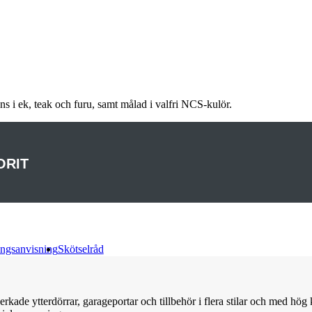
ns i ek, teak och furu, samt målad i valfri NCS-kulör.
ORIT
ngsanvisning
Skötselråd
verkade ytterdörrar, garageportar och tillbehör i flera stilar och med hö