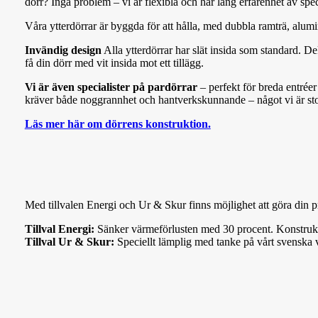
dörr? Inga problem – vi är flexibla och har lång erfarenhet av spe
Våra ytterdörrar är byggda för att hålla, med dubbla ramträ, alum
Invändig design
Alla ytterdörrar har slät insida som standard. D
få din dörr med vit insida mot ett tillägg.
Vi är även specialister på pardörrar
– perfekt för breda entréer
kräver både noggrannhet och hantverkskunnande – något vi är sto
Läs mer här om dörrens konstruktion.
Med till
va
len Energi och Ur & Skur finns möjlighet att göra din
Tillval Energi:
Sänker värmeförlusten med 30 procent. Konstrukti
Tillval Ur & Skur:
Speciellt lämplig med tanke på vårt svenska v