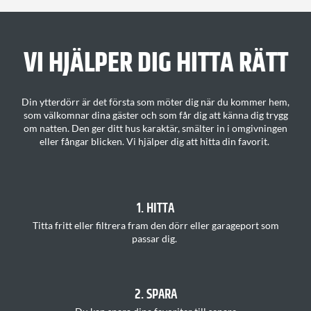
VI HJÄLPER DIG H
ITTA
RÄTT
Din ytterdörr är det första som möter dig när du kommer hem,
som välkomnar dina gäster och som får dig att känna dig trygg
om natten. Den ger ditt
hus karaktär
, smälter in i omgivningen
eller fångar blicken.
Vi hjälper dig att hitta din favorit
.
1. HITTA
T
itta
fritt
eller filtrera fram den dörr eller garageport som
passar
di
g.
2. SPARA