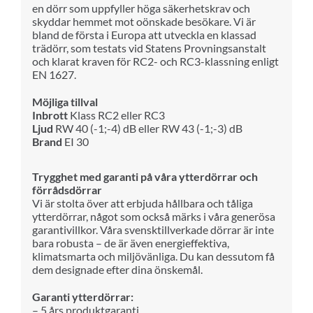
en dörr som uppfyller höga säkerhetskrav och
skyddar hemmet mot oönskade besökare.
Vi är
bland de första i Europa att utveckla en klassad
trädörr, som testats vid Statens Provningsanstalt
och klarat kraven för RC2- och RC3-klassning enligt
EN 1627.
Möjliga tillval
Inbrott
Klass RC2 eller RC3
Ljud
RW 40 (-1;-4) dB eller RW 43 (-1;-3) dB
Brand
EI 30
Trygghet med garanti på våra ytterdörrar och
förrådsdörrar
Vi är stolta över att erbjuda hållbara och tåliga
ytterdörrar, något som också märks i våra generösa
garantivillkor. Våra svensktillverkade dörrar är inte
bara robusta – de är även energieffektiva,
klimatsmarta och miljövänliga. Du kan dessutom få
dem designade efter dina önskemål.
Garanti ytterdörrar:
– 5 års produktgaranti