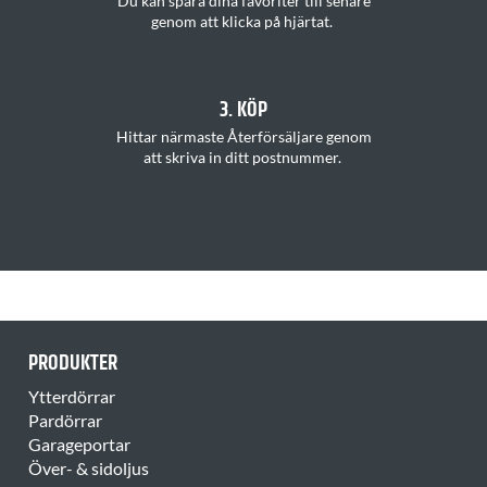
Du kan s
para dina favoriter
till senare
genom att klicka på hjärtat
.
3. KÖP
H
ittar
närmaste Återförsäljare
genom
att
skriva in ditt postnummer
.
PRODUKTER
Ytterdörrar
Pardörrar
Garageportar
Över- & sidoljus