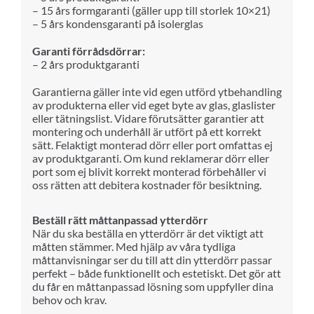
– 15 års formgaranti (gäller upp till storlek 10×21)
– 5 års kondensgaranti på isolerglas
Garanti förrådsdörrar:
– 2 års produktgaranti
Garantierna gäller inte vid egen utförd ytbehandling
av produkterna eller vid eget byte av glas, glaslister
eller tätningslist. Vidare förutsätter garantier att
montering och underhåll är utfört på ett korrekt
sätt. Felaktigt monterad dörr eller port omfattas ej
av produktgaranti. Om kund reklamerar dörr eller
port som ej blivit korrekt monterad förbehåller vi
oss rätten att debitera kostnader för besiktning.
Beställ rätt måttanpassad ytterdörr
När du ska beställa en ytterdörr är det viktigt att
måtten stämmer. Med hjälp av våra tydliga
måttanvisningar ser du till att din ytterdörr passar
perfekt – både funktionellt och estetiskt. Det gör att
du får en måttanpassad lösning som uppfyller dina
behov och krav.