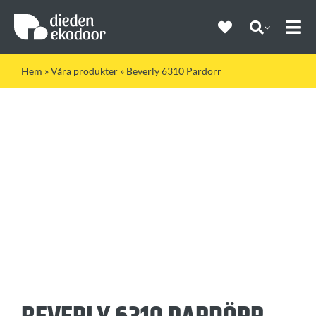
Fortsätt
till
innehållet
Togg
Navi
Hem
»
Våra produkter
»
Beverly 6310 Pardörr