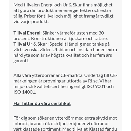
Med till
va
len Energi och Ur & Skur finns möjlighet
att göra din produkt mer
ene
rg
i
effektiv och extra
tålig.
Priser för till
va
l och möjlighet framgår tydligt
vid varje produkt.
Tillval Energi:
Sänker värmeförlusten med 30
procent. Konstruktionen är tjockare och tätare.
Tillval Ur & Skur:
Speciellt lämplig med tanke på
vårt svenska väder. Utsidan och insidan har en extra
hård yta som är av högsta kvalitet och har fem års
garanti.
Alla våra ytterdörrar är CE-märkta. Underlag till CE-
märkningen är provningar utförda av RI.se. Vi har
miljö- och kvalitetscertifiering enligt ISO 9001 och
ISO 14001.
Här hittar du våra certifikat
För dig som söker en ytterdörr med extra skydd mot
inbrott, brand, rök och ljud, erbjuder vi dörrar ur
vårt klassade sortiment. Med tillvalet Klassad får du