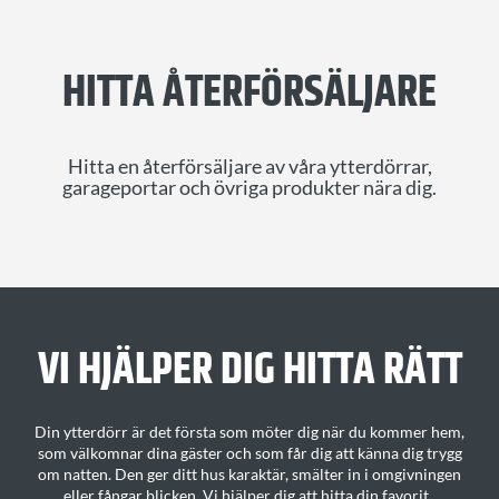
HITTA ÅTERFÖRSÄLJARE
Hitta en återförsäljare av våra ytterdörrar,
garageportar och övriga produkter nära dig.
VI HJÄLPER DIG H
ITTA
RÄTT
Din ytterdörr är det första som möter dig när du kommer hem,
som välkomnar dina gäster och som får dig att känna dig trygg
om natten. Den ger ditt
hus karaktär
, smälter in i omgivningen
eller fångar blicken.
Vi hjälper dig att hitta din favorit
.