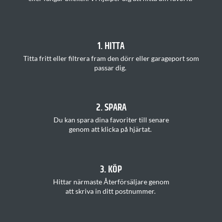
1. HITTA
T
itta
fritt
eller filtrera fram den dörr eller garageport som
passar
di
g.
2. SPARA
Du kan s
para dina favoriter
till senare
genom att klicka på hjärtat
.
3. KÖP
H
ittar
närmaste Återförsäljare
genom
att
skriva in ditt postnummer
.