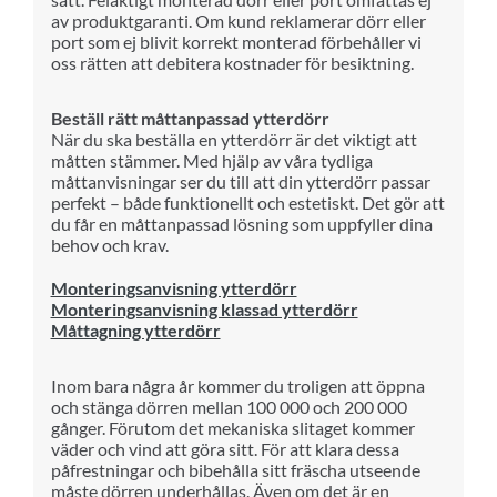
av produktgaranti. Om kund reklamerar dörr eller
port som ej blivit korrekt monterad förbehåller vi
oss rätten att debitera kostnader för besiktning.
Beställ rätt måttanpassad ytterdörr
När du ska beställa en ytterdörr är det viktigt att
måtten stämmer. Med hjälp av våra tydliga
måttanvisningar ser du till att din ytterdörr passar
perfekt – både funktionellt och estetiskt. Det gör att
du får en måttanpassad lösning som uppfyller dina
behov och krav.
Monteringsanvisning ytterdörr
Monteringsanvisning klassad ytterdörr
Måttagning ytterdörr
Inom bara några år kommer du troligen att öppna
och stänga dörren mellan 100 000 och 200 000
gånger. Förutom det mekaniska slitaget kommer
väder och vind att göra sitt. För att klara dessa
påfrestningar och bibehålla sitt fräscha utseende
måste dörren underhållas. Även om det är en