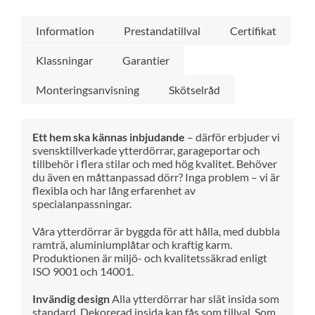
Information
Prestandatillval
Certifikat
Klassningar
Garantier
Monteringsanvisning
Skötselråd
Ett hem ska kännas inbjudande
– därför erbjuder vi
svensktillverkade ytterdörrar, garageportar och
tillbehör i flera stilar och med hög kvalitet. Behöver
du även en måttanpassad dörr? Inga problem – vi är
flexibla och har lång erfarenhet av
specialanpassningar.
Våra ytterdörrar är byggda för att hålla, med dubbla
ramträ, aluminiumplåtar och kraftig karm.
Produktionen är miljö- och kvalitetssäkrad enligt
ISO 9001 och 14001.
Invändig design
Alla ytterdörrar har slät insida som
standard. Dekorerad insida kan fås som tillval. Som