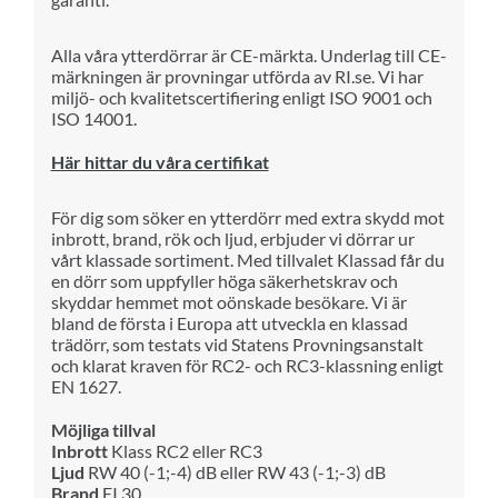
Alla våra ytterdörrar är CE-märkta. Underlag till CE-
märkningen är provningar utförda av RI.se. Vi har
miljö- och kvalitetscertifiering enligt ISO 9001 och
ISO 14001.
Här hittar du våra certifikat
För dig som söker en ytterdörr med extra skydd mot
inbrott, brand, rök och ljud, erbjuder vi dörrar ur
vårt klassade sortiment. Med tillvalet Klassad får du
en dörr som uppfyller höga säkerhetskrav och
skyddar hemmet mot oönskade besökare.
Vi är
bland de första i Europa att utveckla en klassad
trädörr, som testats vid Statens Provningsanstalt
och klarat kraven för RC2- och RC3-klassning enligt
EN 1627.
Möjliga tillval
Inbrott
Klass RC2 eller RC3
Ljud
RW 40 (-1;-4) dB eller RW 43 (-1;-3) dB
Brand
EI 30