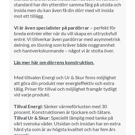
standard har din ytterdörr samma färg på utsida och
insida men du kan även få din dörr med vit insida
mot ett tillägg.
Vi är även specialister på pardörrar
– perfekt för
breda entréer eller när du vill skapa en uttrycksfull
entré. Vi tillverkar även pardörrar med asymmetrisk
delning, en lösning som kräver både noggrannhet
och hantverkskunnande – något vi är stolta över.
Läs mer här om dörrens konstruktion.
Med till
va
len Energi och Ur & Skur finns möjlighet
att göra din produkt mer
ene
rg
i
effektiv och extra
tålig.
Priser för till
va
l och möjlighet framgår tydligt
vid varje produkt.
Tillval Energi:
Sänker värmeförlusten med 30
procent. Konstruktionen är tjockare och tätare.
Tillval Ur & Skur:
Speciellt lämplig med tanke på
vårt svenska väder. Utsidan och insidan har en extra
hård yta som är av högsta kvalitet och har fem års
garanti.