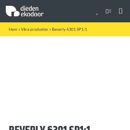
Fortsätt
till
innehållet
Togg
Navi
Hem
»
Våra produkter
»
Beverly 6301 SP1:1