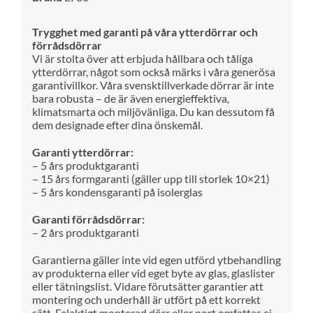
Trygghet med garanti på våra ytterdörrar och
förrådsdörrar
Vi är stolta över att erbjuda hållbara och tåliga
ytterdörrar, något som också märks i våra generösa
garantivillkor. Våra svensktillverkade dörrar är inte
bara robusta – de är även energieffektiva,
klimatsmarta och miljövänliga. Du kan dessutom få
dem designade efter dina önskemål.
Garanti ytterdörrar:
– 5 års produktgaranti
– 15 års formgaranti (gäller upp till storlek 10×21)
– 5 års kondensgaranti på isolerglas
Garanti förrådsdörrar:
– 2 års produktgaranti
Garantierna gäller inte vid egen utförd ytbehandling
av produkterna eller vid eget byte av glas, glaslister
eller tätningslist. Vidare förutsätter garantier att
montering och underhåll är utfört på ett korrekt
sätt. Felaktigt monterad dörr eller port omfattas ej