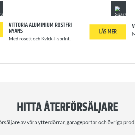
VITTORIA ALUMINIUM ROSTFRI
V
NYANS
LÄS MER
M
Med rosett och Kvick-i-sprint.
HITTA ÅTERFÖRSÄLJARE
örsäljare av våra ytterdörrar, garageportar och övriga prod