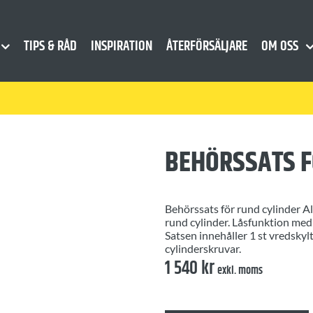
TIPS & RÅD
INSPIRATION
ÅTERFÖRSÄLJARE
OM OSS
BEHÖRSSATS F
Behörssats för rund cylinder A
rund cylinder. Låsfunktion med 
Satsen innehåller 1 st vredskylt,
cylinderskruvar.
1 540
kr
exkl. moms