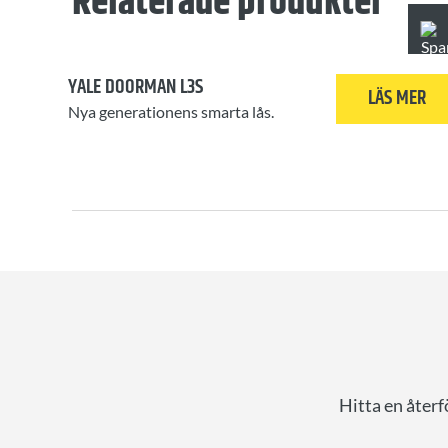
Relaterade produkter
YALE DOORMAN L3S
LÄS MER
Nya generationens smarta lås.
Hitta en återf