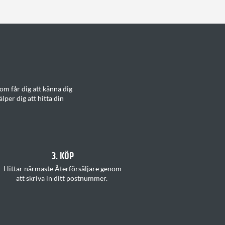
m får dig att känna dig
älper dig att hitta din
3. KÖP
H
ittar
närmaste Återförsäljare
genom
att
skriva in ditt postnummer
.