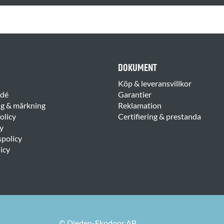
DOKUMENT
Köp & leveransvillkor
idé
Garantier
ng & märkning
Reklamation
olicy
Certifiering & prestanda
y
spolicy
icy
© Dieden-Ekodoor AB