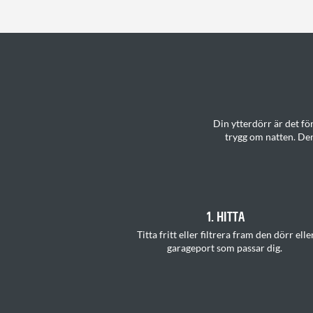
Din ytterdörr är det f
trygg om natten. Den
1. HITTA
T
itta
fritt
eller filtrera fram den dörr elle
garageport som passar
di
g.