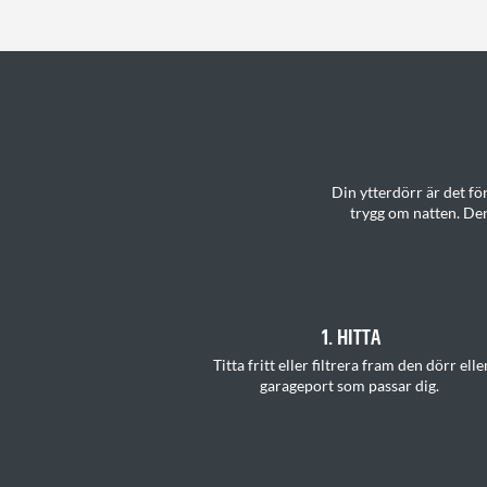
Din ytterdörr är det f
trygg om natten. Den
1. HITTA
T
itta
fritt
eller filtrera fram den dörr elle
garageport som passar
di
g.