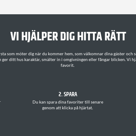
VI HJÄLPER DIG H
ITTA
RÄTT
örsta som möter dig när du kommer hem, som välkomnar dina gäster och so
 ger ditt
hus karaktär
, smälter in i omgivningen eller fångar blicken.
Vi hj
favorit
.
2. SPARA
r
Du kan s
para dina favoriter
till senare
genom att klicka på hjärtat
.