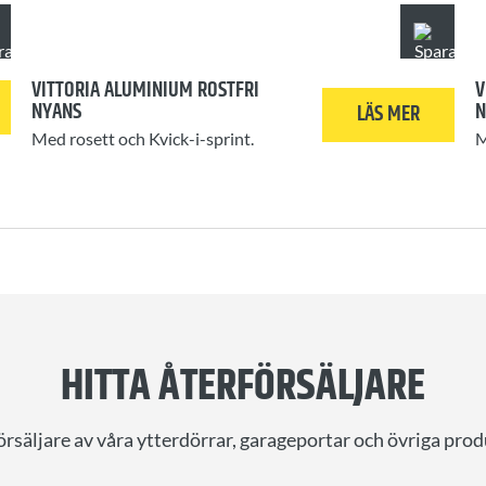
VITTORIA ALUMINIUM ROSTFRI
V
NYANS
N
LÄS MER
Med rosett och Kvick-i-sprint.
M
HITTA ÅTERFÖRSÄLJARE
örsäljare av våra ytterdörrar, garageportar och övriga prod