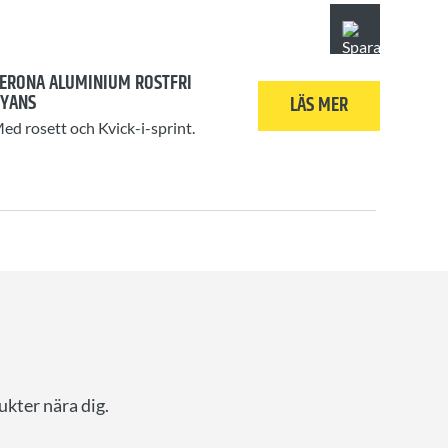
ERONA ALUMINIUM ROSTFRI
YANS
LÄS MER
ed rosett och Kvick-i-sprint.
ukter nära dig.