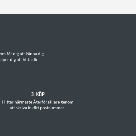
m får dig att känna dig
älper dig att hitta din
3. KÖP
H
ittar
närmaste Återförsäljare
genom
att
skriva in ditt postnummer
.