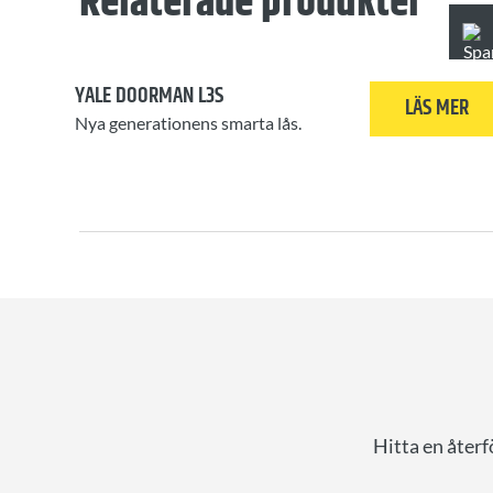
Relaterade produkter
YALE DOORMAN L3S
LÄS MER
Nya generationens smarta lås.
Hitta en återf