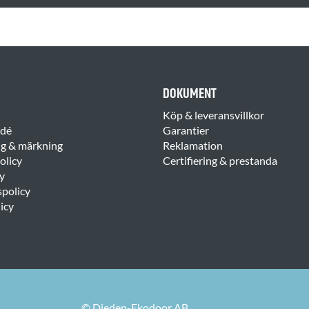
DOKUMENT
Köp & leveransvillkor
idé
Garantier
ng & märkning
Reklamation
olicy
Certifiering & prestanda
y
spolicy
icy
© Dieden-Ekodoor AB