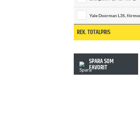
Yale Doorman L3S, förmo
REK. TOTALPRIS
SPARA SOM
FAVORIT