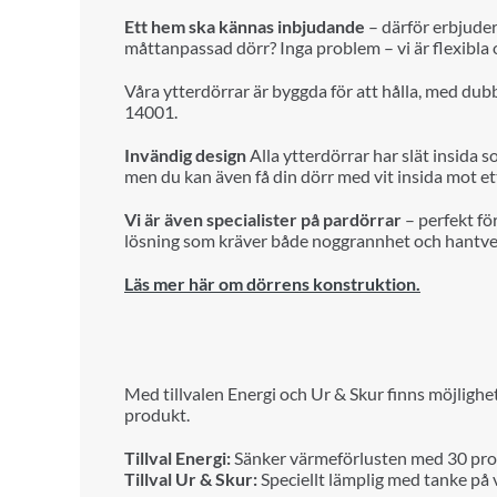
Ett hem ska kännas inbjudande
– därför erbjuder
måttanpassad dörr? Inga problem – vi är flexibla 
Våra ytterdörrar är byggda för att hålla, med dub
14001.
Invändig design
Alla ytterdörrar har slät insida 
men du kan även få din dörr med vit insida mot ett
Vi är även specialister på pardörrar
– perfekt för
lösning som kräver både noggrannhet och hantver
Läs mer här om dörrens konstruktion.
Med till
va
len Energi och Ur & Skur finns möjlighe
produkt.
Tillval Energi:
Sänker värmeförlusten med 30 proc
Tillval Ur & Skur:
Speciellt lämplig med tanke på v