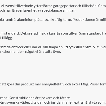
 vi svensktillverkade ytterdörrar, garageportar och tillbehör i fler
och har lång erfarenhet av specialanpassningar.
bla ramträ, aluminiumplåtar och kraftig karm. Produktionen är mil
som standard. Dekorerad insida kan fås som tillval. Som standard h
 tillägg.
 breda entréer eller när du vill skapa en uttrycksfull entré. Vi ti
kskunnande – något vi är stolta över.
t att göra din produkt mer
ene
rg
i
effektiv och extra tålig.
Priser för t
ent. Konstruktionen är tjockare och tätare.
årt svenska väder. Utsidan och insidan har en extra hård yta som ä