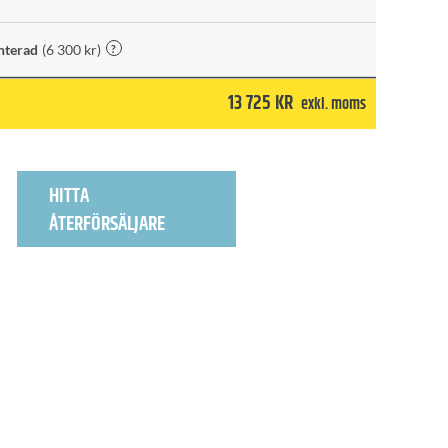
nterad
(6 300 kr)
?
13 725
KR
exkl. moms
HITTA
ÅTERFÖRSÄLJARE