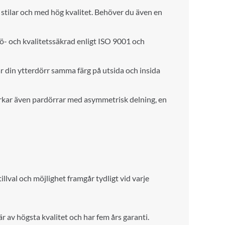
a stilar och med hög kvalitet. Behöver du även en
jö- och kvalitetssäkrad enligt ISO 9001 och
ar din ytterdörr samma färg på utsida och insida
llverkar även pardörrar med asymmetrisk delning, en
ill
va
l och möjlighet framgår tydligt vid varje
r av högsta kvalitet och har fem års garanti.