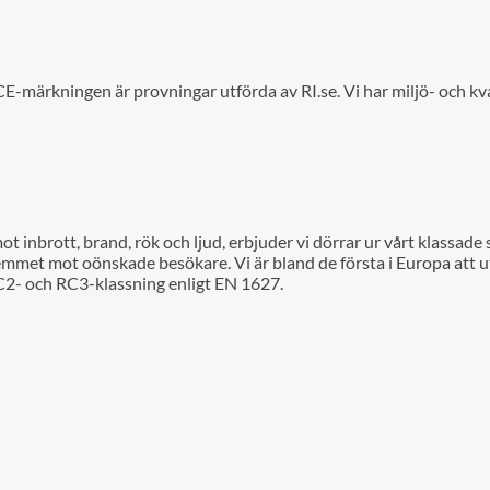
 CE-märkningen är provningar utförda av RI.se. Vi har miljö- och kv
 inbrott, brand, rök och ljud, erbjuder vi dörrar ur vårt klassade 
hemmet mot oönskade besökare.
Vi är bland de första i Europa att 
C2- och RC3-klassning enligt EN 1627.