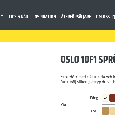
TIPS & RÅD
INSPIRATION
ÅTERFÖRSÄLJARE
OM OSS
OSLO 10F1 SPR
Ytterdörr med slät utsida och in
furu. Välj vilken glastyp du vill 
Yta