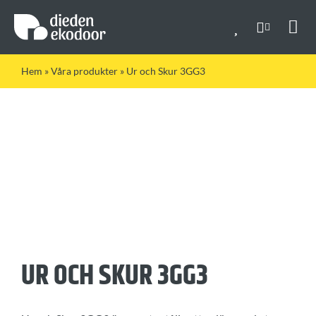
Fortsätt
till
innehållet
Togg
Navi
Hem
»
Våra produkter
»
Ur och Skur 3GG3
UR OCH SKUR 3GG3