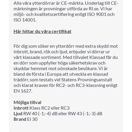
Alla våra ytterdörrar är CE-märkta. Underlag till CE-
märkningen är provningar utförda av RI.se. Vi har
miljö- och kvalitetscertifiering enligt ISO 9001 och
ISO 14001.
Här hittar du våra certifikat
För dig som söker en ytterdörr med extra skydd mot
inbrott, brand, rök och ljud, erbjuder vi dörrar ur
vårt klassade sortiment. Med tillvalet Klassad får du
en dörr som uppfyller höga säkerhetskrav och
skyddar hemmet mot oönskade besökare.
Vi är
bland de första i Europa att utveckla en klassad
trädörr, som testats vid Statens Provningsanstalt
och klarat kraven för RC2- och RC3-klassning enligt
EN 1627.
Möjliga tillval
Inbrott
Klass RC2 eller RC3
Ljud
RW 40 (-1;-4) dB eller RW 43 (-1;-3) dB
Brand
EI 30