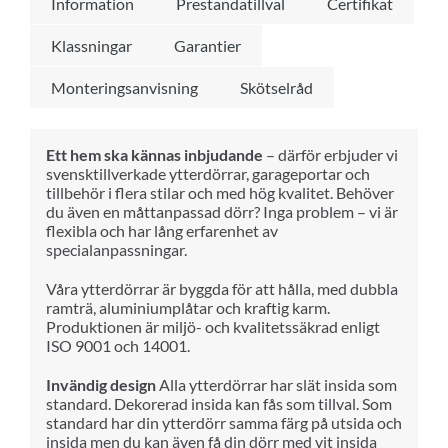
Information
Prestandatillval
Certifikat
Klassningar
Garantier
Monteringsanvisning
Skötselråd
Ett hem ska kännas inbjudande
– därför erbjuder vi
svensktillverkade ytterdörrar, garageportar och
tillbehör i flera stilar och med hög kvalitet. Behöver
du även en måttanpassad dörr? Inga problem – vi är
flexibla och har lång erfarenhet av
specialanpassningar.
Våra ytterdörrar är byggda för att hålla, med dubbla
ramträ, aluminiumplåtar och kraftig karm.
Produktionen är miljö- och kvalitetssäkrad enligt
ISO 9001 och 14001.
Invändig design
Alla ytterdörrar har slät insida som
standard. Dekorerad insida kan fås som tillval. Som
standard har din ytterdörr samma färg på utsida och
insida men du kan även få din dörr med vit insida