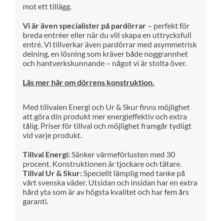
mot ett tillägg.
Vi är även specialister på pardörrar
– perfekt för
breda entréer eller när du vill skapa en uttrycksfull
entré. Vi tillverkar även pardörrar med asymmetrisk
delning, en lösning som kräver både noggrannhet
och hantverkskunnande – något vi är stolta över.
Läs mer här om dörrens konstruktion.
Med till
va
len Energi och Ur & Skur finns möjlighet
att göra din produkt mer
ene
rg
i
effektiv och extra
tålig.
Priser för till
va
l och möjlighet framgår tydligt
vid varje produkt.
Tillval Energi:
Sänker värmeförlusten med 30
procent. Konstruktionen är tjockare och tätare.
Tillval Ur & Skur:
Speciellt lämplig med tanke på
vårt svenska väder. Utsidan och insidan har en extra
hård yta som är av högsta kvalitet och har fem års
garanti.