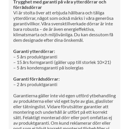
Trygghet med garanti på våra ytterdörrar och
förrådsdörrar
Vi är stolta över att erbjuda hållbara och tåliga
ytterdörrar, något som också märks i våra generösa
garantivillkor. Våra svensktillverkade dörrar är inte
bara robusta – de är även energieffektiva,
klimatsmarta och miljövänliga. Du kan dessutom få
dem designade efter dina önskemål.
Garanti ytterdörrar:
– 5 års produktgaranti
– 15 års formgaranti (gäller upp till storlek 10×21)
– 5 års kondensgaranti på isolerglas
Garanti förrådsdörrar:
– 2 års produktgaranti
Garantierna gäller inte vid egen utförd ytbehandling
av produkterna eller vid eget byte av glas, glaslister
eller tätningslist. Vidare förutsätter garantier att
montering och underhåll är utfört på ett korrekt
sätt. Felaktigt monterad dörr eller port omfattas ej
av produktgaranti. Om kund reklamerar dörr eller
port som ej blivit korrekt monterad förbehåller vi