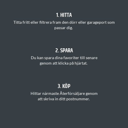
1. HITTA
T
itta
fritt
eller filtrera fram den dörr eller garageport som
passar
di
g.
2. SPARA
Du kan s
para dina favoriter
till senare
genom att klicka på hjärtat
.
3. KÖP
H
ittar
närmaste Återförsäljare
genom
att
skriva in ditt postnummer
.