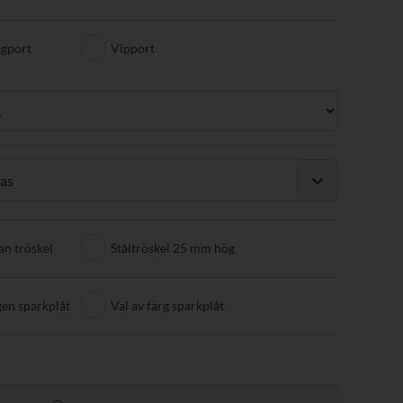
agport
Vipport
las
an tröskel
Ståltröskel 25 mm hög
gen sparkplåt
Val av färg sparkplåt