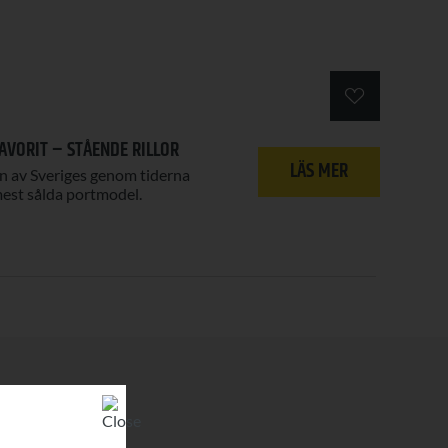
AVORIT – STÅENDE RILLOR
LÄS MER
n av Sveriges genom tiderna
est sålda portmodel.