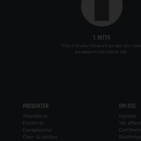
1. HITTA
T
itta
fritt
eller filtrera fram den dörr elle
garageport som passar
di
g.
PRODUKTER
OM OSS
Ytterdörrar
Nyheter
Pardörrar
Vår affärs
Garageportar
Certifieri
Över- & sidoljus
Kvalitetsp