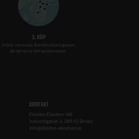
3. KÖP
H
ittar
närmaste Återförsäljare
genom
att
skriva in ditt postnummer
.
KONTAKT
Dieden-Ekodoor AB
Industrigatan 3, 289 42 Broby
info@dieden-ekodoor.se