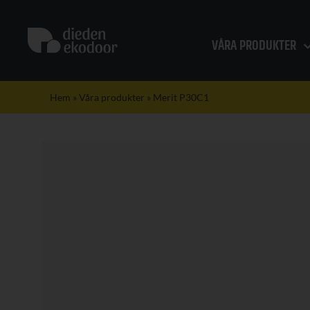
Fortsätt
till
innehållet
VÅRA PRODUKTER
Hem
»
Våra produkter
»
Merit P30C1