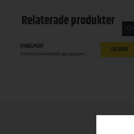
Relaterade produkter
PANELPORT
LÄS MER
Klassisk panelklädd garageport.