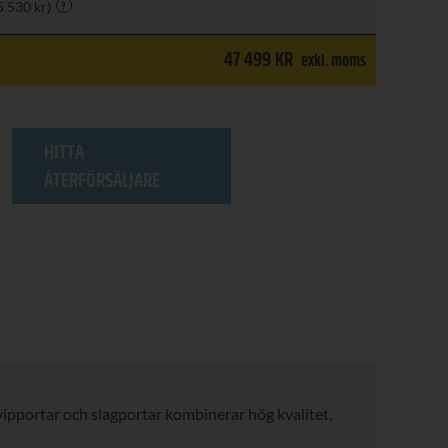
5 530 kr)
?
47 499
KR
exkl. moms
HITTA
ÅTERFÖRSÄLJARE
a vipportar och slagportar kombinerar hög kvalitet,