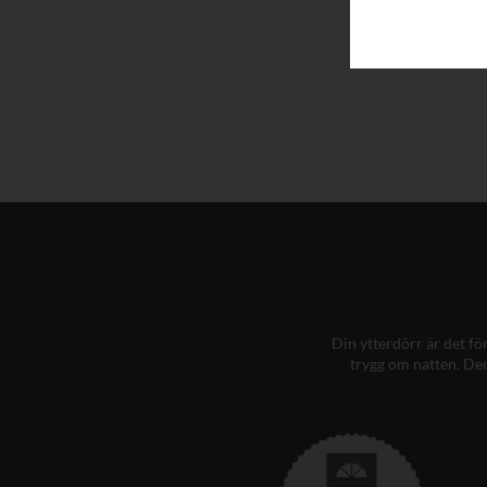
Hitta en återf
Din ytterdörr är det f
trygg om natten. Den