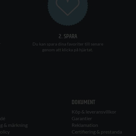
2. SPARA
Du kan s
para dina favoriter
till senare
r
genom att klicka på hjärtat
.
DOKUMENT
Köp & leveransvillkor
idé
Garantier
ng & märkning
Reklamation
olicy
Certifiering & prestanda