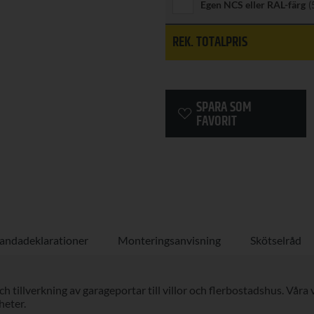
Egen NCS eller RAL-färg
(
REK. TOTALPRIS
SPARA SOM
FAVORIT
andadeklarationer
Monteringsanvisning
Skötselråd
och tillverkning av garageportar till villor och flerbostadshus. Vår
heter.