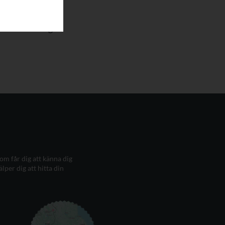
ukter nära dig.
m får dig att känna dig
älper dig att hitta din