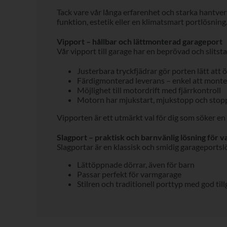
Tack vare vår långa erfarenhet och starka hantve
funktion, estetik eller en klimatsmart portlösning
Vipport – hållbar och lättmonterad garageport
Vår vipport till garage har en beprövad och slitst
Justerbara tryckfjädrar gör porten lätt att
Färdigmonterad leverans – enkel att monte
Möjlighet till motordrift med fjärrkontroll
Motorn har mjukstart, mjukstopp och stopp
Vipporten är ett utmärkt val för dig som söker en
Slagport – praktisk och barnvänlig lösning för 
Slagportar är en klassisk och smidig garageportslö
Lättöppnade dörrar, även för barn
Passar perfekt för varmgarage
Stilren och traditionell porttyp med god til