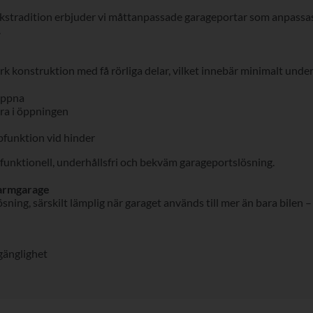
rkstradition erbjuder vi måttanpassade garageportar som anpassas
.
ark konstruktion med få rörliga delar, vilket innebär minimalt under
 öppna
ra i öppningen
funktion vid hinder
 funktionell, underhållsfri och bekväm garageportslösning.
varmgarage
sning, särskilt lämplig när garaget används till mer än bara bilen –
lgänglighet