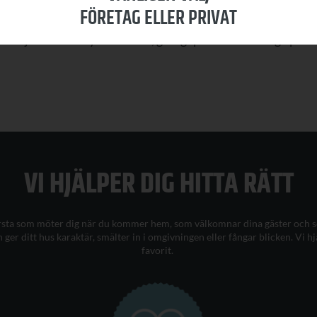
FÖRETAG ELLER PRIVAT
örsäljare av våra ytterdörrar, garageportar och övriga prod
VI HJÄLPER DIG H
ITTA
RÄTT
örsta som möter dig när du kommer hem, som välkomnar dina gäster och so
 ger ditt
hus karaktär
, smälter in i omgivningen eller fångar blicken.
Vi hj
favorit
.