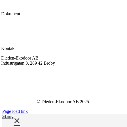
Cookiepolicy
Dokument
Köp & leveransvillkor
Garantier
Reklamation
Certifiering & prestanda
Kontakt
Dieden-Ekodoor AB
Industrigatan 3, 289 42 Broby
info@dieden-ekodoor.se
© Dieden-Ekodoor AB 2025.
Page load link
Stäng