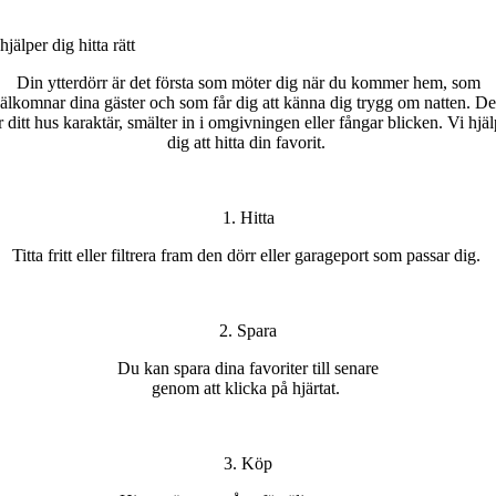
hjälper dig h
itta
rätt
Din ytterdörr är det första som möter dig när du kommer hem, som
älkomnar dina gäster och som får dig att känna dig trygg om natten. D
r ditt
hus karaktär
, smälter in i omgivningen eller fångar blicken.
Vi hjäl
dig att hitta din favorit
.
1. Hitta
T
itta
fritt
eller filtrera fram den dörr eller garageport som passar
di
g.
2. Spara
Du kan s
para dina favoriter
till senare
genom att klicka på hjärtat
.
3. Köp