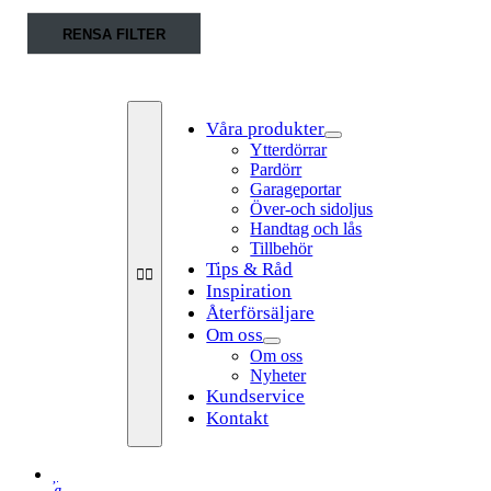
Fortsätt
RENSA FILTER
till
innehållet
Våra produkter
Ytterdörrar
Pardörr
Garageportar
Över-och sidoljus
Handtag och lås
Tillbehör
Tips & Råd
Toggle
Navigation
Inspiration
Återförsäljare
Om oss
Om oss
Nyheter
Kundservice
Kontakt