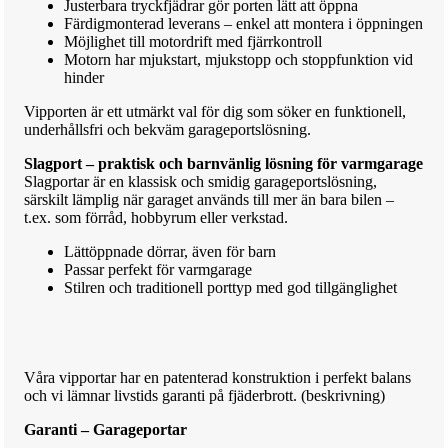
Justerbara tryckfjädrar gör porten lätt att öppna
Färdigmonterad leverans – enkel att montera i öppningen
Möjlighet till motordrift med fjärrkontroll
Motorn har mjukstart, mjukstopp och stoppfunktion vid
hinder
Vipporten är ett utmärkt val för dig som söker en funktionell,
underhållsfri och bekväm garageportslösning.
Slagport – praktisk och barnvänlig lösning för varmgarage
Slagportar är en klassisk och smidig garageportslösning,
särskilt lämplig när garaget används till mer än bara bilen –
t.ex. som förråd, hobbyrum eller verkstad.
Lättöppnade dörrar, även för barn
Passar perfekt för varmgarage
Stilren och traditionell porttyp med god tillgänglighet
Våra vipportar har en patenterad konstruktion i perfekt balans
och vi lämnar livstids garanti på fjäderbrott. (beskrivning)
Garanti – Garageportar