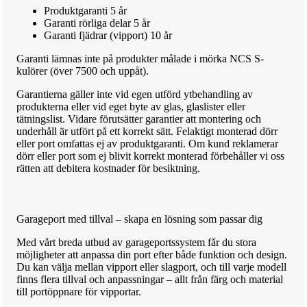
Produktgaranti 5 år
Garanti rörliga delar 5 år
Garanti fjädrar (vipport) 10 år
Garanti lämnas inte på produkter målade i mörka NCS S-
kulörer (över 7500 och uppåt).
Garantierna gäller inte vid egen utförd ytbehandling av
produkterna eller vid eget byte av glas, glaslister eller
tätningslist. Vidare förutsätter garantier att montering och
underhåll är utfört på ett korrekt sätt. Felaktigt monterad dörr
eller port omfattas ej av produktgaranti. Om kund reklamerar
dörr eller port som ej blivit korrekt monterad förbehåller vi oss
rätten att debitera kostnader för besiktning.
Garageport med tillval – skapa en lösning som passar dig
Med vårt breda utbud av garageportssystem får du stora
möjligheter att anpassa din port efter både funktion och design.
Du kan välja mellan vipport eller slagport, och till varje modell
finns flera tillval och anpassningar – allt från färg och material
till portöppnare för vipportar.