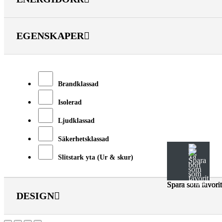
EGENSKAPER
Brandklassad
Isolerad
Ljudklassad
Säkerhetsklassad
Slitstark yta (Ur & skur)
Spara som favorit
Spara som favorit
Spara som favorit
DESIGN