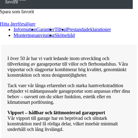
Spara som favorit
Hitta återförsäljare
Information
Garantier
Tillval
Prestandadeklarationer
Monteringsanvisning
Skötselråd
I över 50 år har vi varit ledande inom utveckling och
tillverkning av garageportar till villor och flerbostadshus. Våra
vipportar och slagportar kombinerar hög kvalitet, genomtänkt
konstruktion och stora designmöjligheter.
Tack vare vår långa erfarenhet och starka hantverkstradition
erbjuder vi måttanpassade garageportar som anpassas efter dina
behov – oavsett om du söker funktion, estetik eller en
klimatsmart portlösning.
Vipport – hållbar och lättmonterad garageport
Vår vipport till garage har en beprövad och slitstark
konstruktion med få rörliga delar, vilket innebär minimalt
underhåll och lång livslängd.