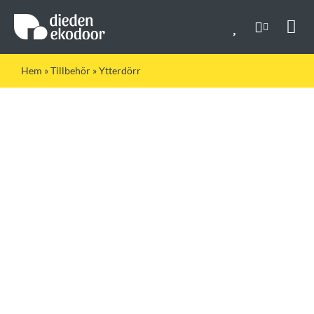
Fortsätt
till
innehållet
Togg
Navi
Hem
»
Tillbehör
»
Ytterdörr